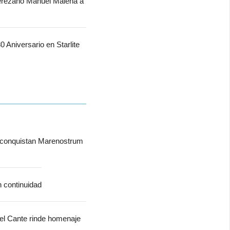
jerezano Manuel Malena a
 Aniversario en Starlite
 conquistan Marenostrum
n continuidad
del Cante rinde homenaje