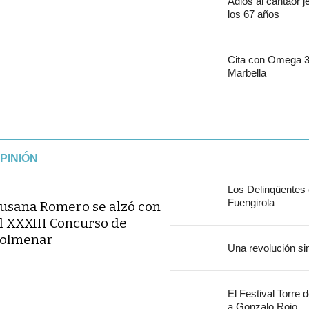
Adiós al cantaor 
los 67 años
Cita con Omega 30
Marbella
PINIÓN
Los Delinqüentes
Fuengirola
usana Romero se alzó con
l XXXIII Concurso de
olmenar
Una revolución si
El Festival Torre 
a Gonzalo Rojo