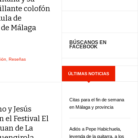
illante colofón
Aula de
 de Málaga
BÚSCANOS EN
FACEBOOK
ión
,
Reseñas
ÚLTIMAS NOTICIAS
Citas para el fin de semana
en Málaga y provincia
o y Jesús
 el Festival El
Juan de La
Adiós a Pepe Habichuela,
uengirola
leyenda de la guitarra, a los