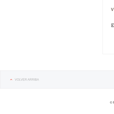
V
E
VOLVER ARRIBA
© 