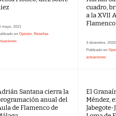
iez
cuadro, br
a la XVII 
Flamenco
5 mayo, 2021
ublicado en
Opinión
,
Reseñas
ctuaciones
3 diciembre, 2020
Publicado en
Opin
actuaciones
drián Santana cierra la
El Granaín
programación anual del
Méndez, en
Aula de Flamenco de
Jabegote-
Málaga
Loma de F