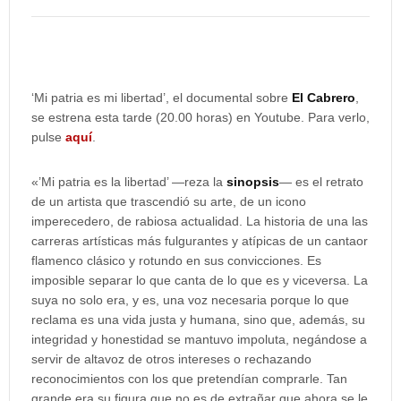
‘Mi patria es mi libertad’, el documental sobre
El Cabrero
,
se estrena esta tarde (20.00 horas) en Youtube. Para verlo,
pulse
aquí
.
«’Mi patria es la libertad’ —reza la
sinopsis
— es el retrato
de un artista que trascendió su arte, de un icono
imperecedero, de rabiosa actualidad. La historia de una las
carreras artísticas más fulgurantes y atípicas de un cantaor
flamenco clásico y rotundo en sus convicciones. Es
imposible separar lo que canta de lo que es y viceversa. La
suya no solo era, y es, una voz necesaria porque lo que
reclama es una vida justa y humana, sino que, además, su
integridad y honestidad se mantuvo impoluta, negándose a
servir de altavoz de otros intereses o rechazando
reconocimientos con los que pretendían comprarle. Tan
grande era su figura que no es de extrañar que ahora se le