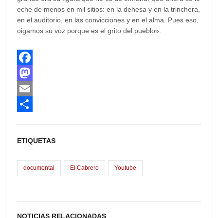
eche de menos en mil sitios: en la dehesa y en la trinchera,
en el auditorio, en las convicciones y en el alma. Pues eso,
oigamos su voz porque es el grito del pueblo».
F
a
M
c
a
E
e
s
m
C
b
t
a
o
ETIQUETAS
o
o
i
m
o
d
l
p
documental
El Cabrero
Youtube
k
o
a
n
r
t
NOTICIAS RELACIONADAS