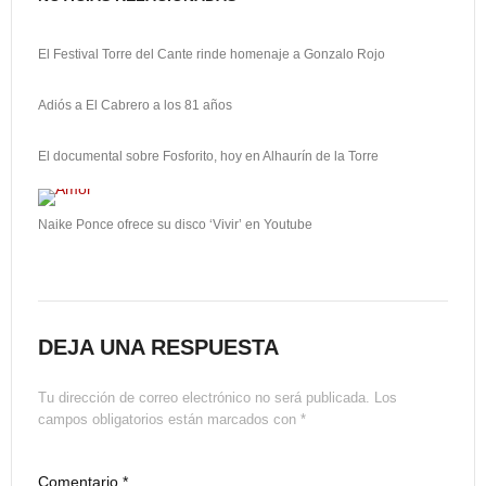
i
El Festival Torre del Cante rinde homenaje a Gonzalo Rojo
r
Adiós a El Cabrero a los 81 años
El documental sobre Fosforito, hoy en Alhaurín de la Torre
Naike Ponce ofrece su disco ‘Vivir’ en Youtube
DEJA UNA RESPUESTA
Tu dirección de correo electrónico no será publicada.
Los
campos obligatorios están marcados con
*
Comentario
*