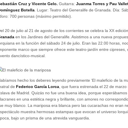
ebastián Cruz y Vicente Gelo.
Guitarra:
Juanma Torres y Pau Valle
omínguez Botella
. Lugar: Teatro del Generalife de Granada. Día: Sáb
foro: 700 personas (máximo permitido).
el 20 de julio al 21 de agosto de los corrientes se celebra la XX edici
Granada
en los Jardines del Generalife. Asistimos a una nueva propues
orquiana en la función del sábado 24 de julio. Eran las 22.00 horas, no
mponente marco que siempre ofrece este teatro-jardín entre cipreses,
vento dancístico-musical.
abíamos hecho los deberes leyendo previamente ‘El maleficio de la ma
eatral de
Federico García Lorca
, que fuera estrenada el 22 de marzo
slava de Madrid. Quizás no fue una buena idea, porque esperábamos v
lacranes en una estética negra y brillante, con amores no correspond
ue muy blanco. La mariposa era blanca pero las cucarachas no eran ne
spectáculo muestra hermosas estampas que evocan el universo lorqui
poca, bajo un prisma de una atrevida vanguardia.