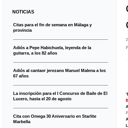
NOTICIAS
Citas para el fin de semana en Málaga y
provincia
2
P
Adiós a Pepe Habichuela, leyenda de la
guitarra, a los 82 años
Adiós al cantaor jerezano Manuel Malena a los
67 años
La inscripción para el I Concurso de Baile de El
‘
Lucero, hasta el 20 de agosto
B
A
P
Cita con Omega 30 Aniversario en Starlite
A
Marbella
L