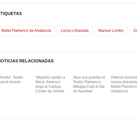
c
st
ail
m
e
o
p
ETIQUETAS
b
d
ar
o
o
tir
Ballet Flamenco de Andalucía
Lorca y Granada
Manuel Lombo
Ú
o
n
k
NOTICIAS RELACIONADAS
Pineda’, Nadie
‘Mujeres cantan a
Abre sus puertas el
Patricia Guerre
uerrá tocarlo
María Jiménez’
Teatro Flamenco
nueva directora
llega al Cartuja
Málaga Club el día
Ballet Flamenc
Center de Sevilla
de Navidad
Andalucía