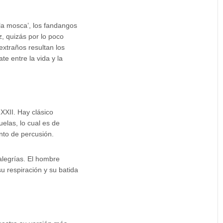
la mosca’, los fandangos
z, quizás por lo poco
xtraños resultan los
e entre la vida y la
 XXII. Hay clásico
elas, lo cual es de
nto de percusión.
 alegrías. El hombre
su respiración y su batida