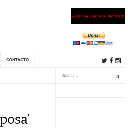
Ayúdame a tenerte informado
CONTACTO
iposa’