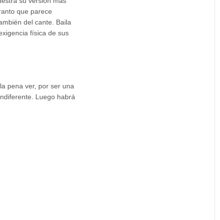
uestra su versión más
aranto que parece
ambién del cante. Baila
exigencia física de sus
la pena ver, por ser una
indiferente. Luego habrá