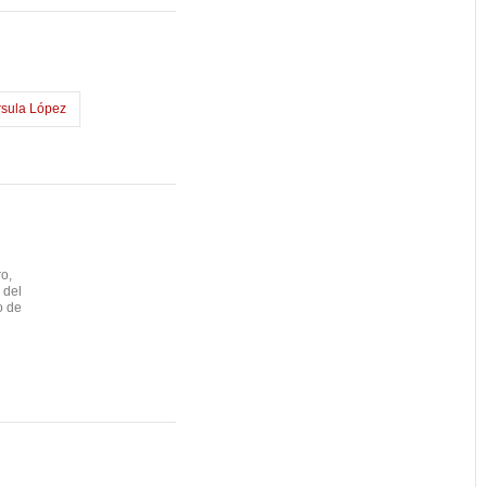
rsula López
ro,
 del
o de