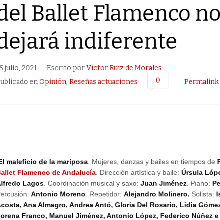
del Ballet Flamenco no
dejará indiferente
5 julio, 2021
Escrito por
Víctor Ruiz de Morales
0
ublicado en
Opinión
,
Reseñas actuaciones
Permalink
El maleficio de la mariposa
. Mujeres, danzas y bailes en tiempos de
allet Flamenco de Andalucía
. Dirección artística y baile:
Úrsula Lóp
lfredo Lagos
. Coordinación musical y saxo:
Juan Jiménez
. Piano:
Pe
ercusión:
Antonio Moreno
. Repetidor:
Alejandro Molinero.
Solista:
I
costa, Ana Almagro, Andrea Antó, Gloria Del Rosario, Lidia Góme
orena Franco, Manuel Jiménez, Antonio López, Federico Núñez e 