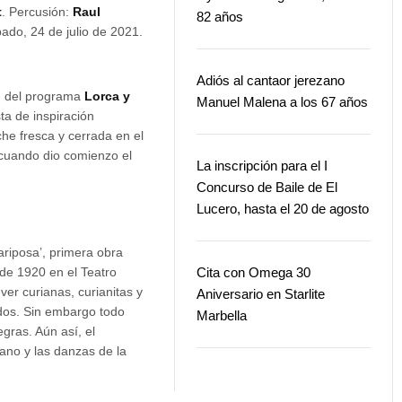
t
. Percusión:
Raul
82 años
ado, 24 de julio de 2021.
Adiós al cantaor jerezano
ón del programa
Lorca y
Manuel Malena a los 67 años
ta de inspiración
che fresca y cerrada en el
 cuando dio comienzo el
La inscripción para el I
Concurso de Baile de El
Lucero, hasta el 20 de agosto
riposa’, primera obra
 de 1920 en el Teatro
Cita con Omega 30
er curianas, curianitas y
Aniversario en Starlite
idos. Sin embargo todo
Marbella
gras. Aún así, el
ano y las danzas de la