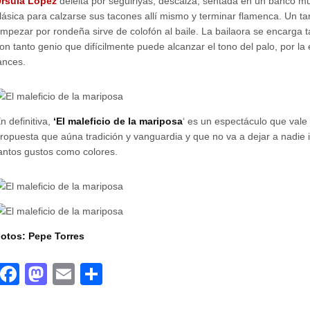
rsula López
deleita por seguiriyas; descalza, sentada en un banco m
lásica para calzarse sus tacones allí mismo y terminar flamenca. Un t
mpezar por rondeña sirve de colofón al baile. La bailaora se encarga t
on tanto genio que difícilmente puede alcanzar el tono del palo, por la 
ances.
n definitiva,
‘El maleficio de la mariposa
‘ es un espectáculo que vale 
ropuesta que aúna tradición y vanguardia y que no va a dejar a nadie 
antos gustos como colores.
otos: Pepe Torres
F
M
E
C
a
a
m
o