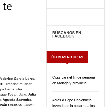
 te
BÚSCANOS EN
FACEBOOK
ÚLTIMAS NOTICIAS
Citas para el fin de semana
Federico García Lorca
‘.
en Málaga y provincia
ez
. Dirección musical:
pe Fernández
.
saac Tovar
. Baile:
Julia
z, Águeda Saavedra,
Adiós a Pepe Habichuela,
Iván Orellana.
Cante:
leyenda de la guitarra, a los