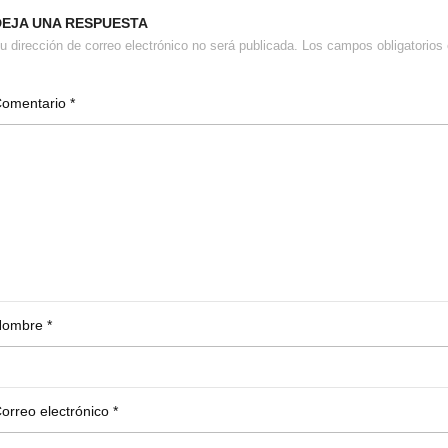
DEJA UNA RESPUESTA
u dirección de correo electrónico no será publicada.
Los campos obligatorio
Comentario
*
Nombre
*
orreo electrónico
*