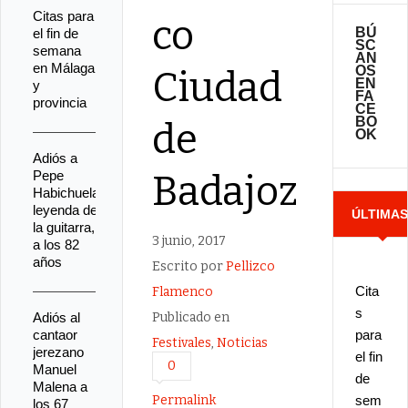
Citas para
co
BÚ
el fin de
SC
semana
AN
en Málaga
OS
Ciudad
EN
y
FA
provincia
CE
BO
de
OK
Adiós a
Pepe
Badajoz
Habichuela,
leyenda de
ÚLTIMA
la guitarra,
3 junio, 2017
a los 82
NOTICIA
años
Escrito por
Pellizco
Cita
Flamenco
s
Adiós al
Publicado en
cantaor
para
Festivales
,
Noticias
jerezano
el fin
0
Manuel
de
Malena a
Permalink
sem
los 67