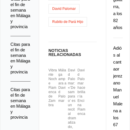
k
o
a
el fin de
rra,
David Palomar
semana
n
r
a los
en Málaga
82
y
Rubito de Pará Hijo
t
provincia
años
i
r
Citas para
Adió
el fin de
NOTICIAS
RELACIONADAS
s al
semana
en Málaga
cant
y
aor
Vibra
Mála
Davi
Davi
provincia
nte
ga
d
d
jerez
Noch
amp
Palo
Palo
ano
e
ara a
mar:
mar
Flam
Davi
«’De
hace
Citas para
Man
enca
d
sam
brilla
el fin de
de
Palo
para
r la
uel
semana
Zam
mar
o’ es
Enci
Male
bra
un
na
en Málaga
recit
Flam
na a
y
al
enca
provincia
los
dram
atiza
67
do,