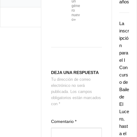
un
años
géne
ro
nuev
o»
La
inscr
ipció
n
para
el I
Con
DEJA UNA RESPUESTA
curs
Tu dirección de correo
o de
electrónico no será
Baile
publicada.
Los campos
de
obligatorios están marcados
con
*
El
Luce
ro,
Comentario
*
hast
a el