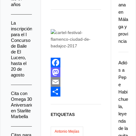
años
ana
en
Mála
La
ga y
inscripción
provi
para el I
Concurso
ncia
de Baile
de El
Lucero,
Adió
hasta el
20 de
s a
F
agosto
Pep
a
M
e
c
a
E
Habi
Cita con
Omega 30
chue
e
s
m
C
Aniversario
la,
en Starlite
b
t
a
o
leye
ETIQUETAS
Marbella
o
o
i
m
nda
de la
o
d
l
p
Antonio Mejías
Citas para
guita