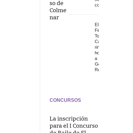
so de
continuidad
Colme
nar
El
Festival
Torre del
Cante
rinde
homenaje
a
Gonzalo
Rojo
CONCURSOS
La inscripción
para el I Concurso
de Baile de El