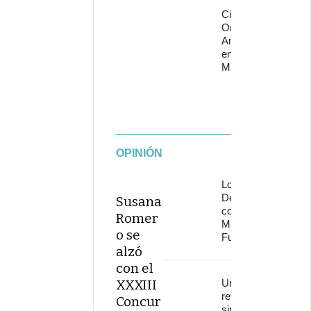
Cita con
Omega 30
Aniversario
en Starlite
Marbella
OPINIÓN
Los
Delinqüentes
Susana
conquistan
Romer
Marenostrum
o se
Fuengirola
alzó
con el
XXXIII
Una
revolución
Concur
sin