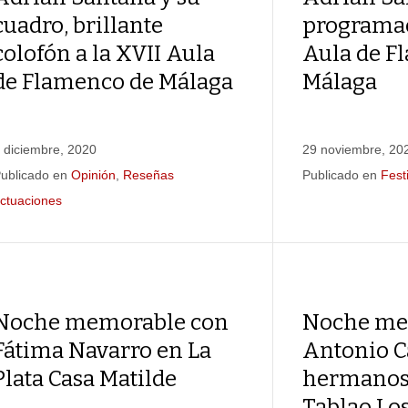
cuadro, brillante
programac
colofón a la XVII Aula
Aula de F
de Flamenco de Málaga
Málaga
 diciembre, 2020
29 noviembre, 20
ublicado en
Opinión
,
Reseñas
Publicado en
Fest
ctuaciones
Noche memorable con
Noche me
Fátima Navarro en La
Antonio C
Plata Casa Matilde
hermanos 
Tablao Lo