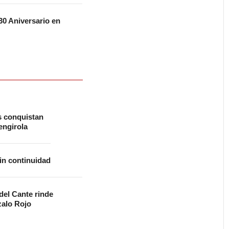
0 Aniversario en
s conquistan
ngirola
in continuidad
 del Cante rinde
alo Rojo