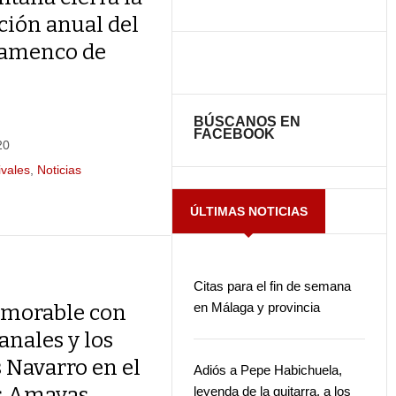
ión anual del
lamenco de
BÚSCANOS EN
FACEBOOK
20
ivales
,
Noticias
ÚLTIMAS NOTICIAS
Citas para el fin de semana
en Málaga y provincia
morable con
anales y los
Navarro en el
Adiós a Pepe Habichuela,
s Amayas
leyenda de la guitarra, a los