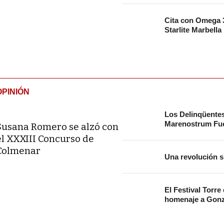
Cita con Omega 3
Starlite Marbella
OPINIÓN
Los Delinqüente
Marenostrum Fue
Susana Romero se alzó con
el XXXIII Concurso de
Colmenar
Una revolución s
El Festival Torre
homenaje a Gonz