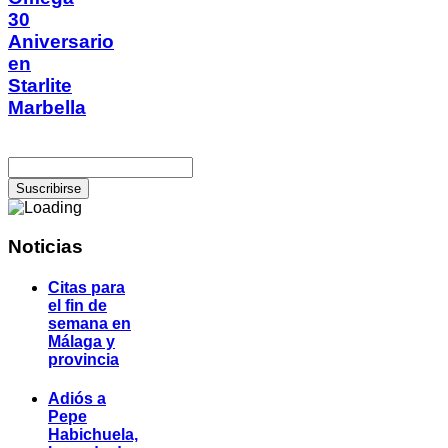
30
Aniversario
en
Starlite
Marbella
Noticias
Citas para
el fin de
semana en
Málaga y
provincia
Adiós a
Pepe
Habichuela,