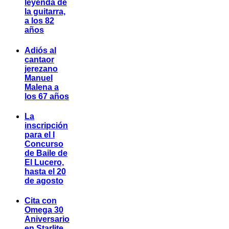
leyenda de
la guitarra,
a los 82
años
Adiós al
cantaor
jerezano
Manuel
Malena a
los 67 años
La
inscripción
para el I
Concurso
de Baile de
El Lucero,
hasta el 20
de agosto
Cita con
Omega 30
Aniversario
en Starlite