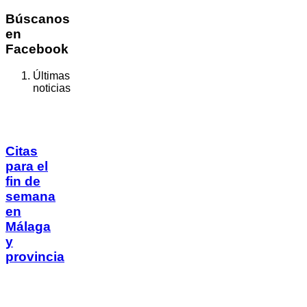
Búscanos
en
Facebook
Últimas
noticias
Citas
para el
fin de
semana
en
Málaga
y
provincia