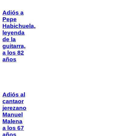
Adiós a
Pepe
Habichuela,
leyenda
de la
guitarra,
a los 82
años
Adiós al
cantaor
jerezano
Manuel
Malena
a los 67
años