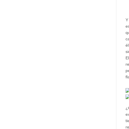
Y
e
q
c
é
s
E
r
p
f
¿
e
t
r