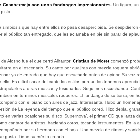
n Casabermeja con unos fandangos impresionantes.
Un figura, un 
 pista.
a simbiosis que hay entre ellos no pasa desapercibida. Se despidieron
er al público tan entregado, que les aclamaba en pie sin parar de aplaud
l de Alosno fue el que cerró Alhautor.
Cristian de Moret
comenzó proba
uitarra en el escenario. Su cante por guajiras con mezcla roquera abrió
ensar ya de entrada que hay que escucharlo antes de opinar. Su voz 
n ello. Es difícil sacar del cante los estilos porque los tenemos aprendido
xtrapolarlos a otras músicas y fusionarlos. Seguimos escuchando. Co
ambién en términos musicales roqueros. El fandango de su tierra, en h
compañó con el piano con aires de jazz. Interesante. Hubo un homena
ersión de La leyenda del tiempo que el público coreó. Hizo debla, grana
itó en varias ocasiones su disco ‘Supernova’, el primer CD que lanza 
omo cantaor de artistas, haciendo coros, tocando instrumentos. En la 
compañado por su hermano con el bajo. Una mezcla de ritmos y soni
ue gusta. Tiene su mérito crearla.