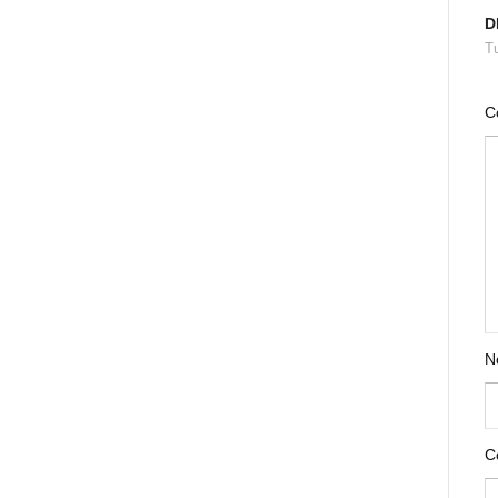
D
Tu
C
N
C