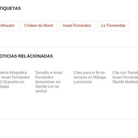
TIQUETAS
m
Alhautor
Cristian de Moret
Israel Fernández
La Tremendita
OTICIAS RELACIONADAS
lería fotográfica
Tomatito e Israel
Citas para el fin de
Cita con Tomati
 Israel Fernández
Fernández
semana en Málaga
Israel Fernánd
El Granaíno en
deslumbran en
y provincia
Starlite Marbel
álaga
Starlite con su
verdad