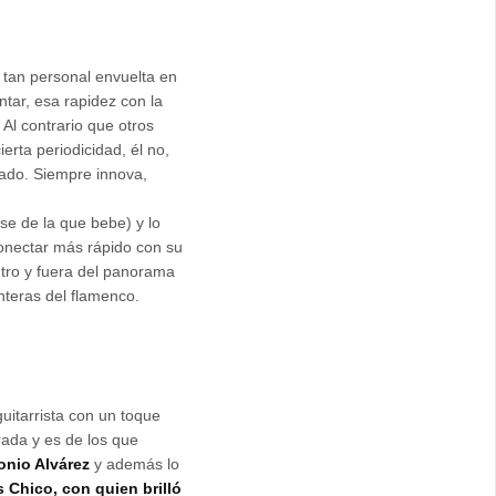
 tan personal envuelta en
ntar, esa rapidez con la
 Al contrario que otros
rta periodicidad, él no,
hado. Siempre innova,
se de la que bebe) y lo
conectar más rápido con su
tro y fuera del panorama
nteras del flamenco.
itarrista con un toque
rada y es de los que
onio Alvárez
y además lo
s Chico, con quien brilló