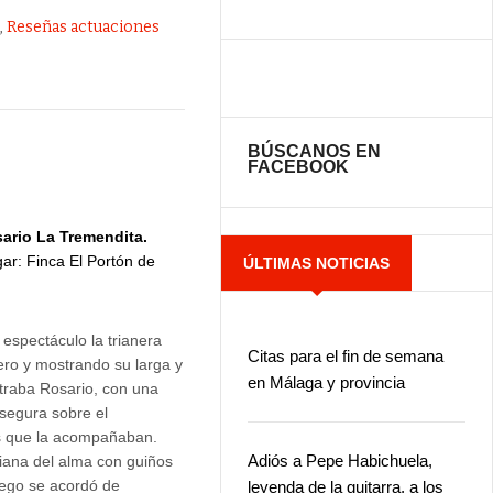
n
,
Reseñas actuaciones
BÚSCANOS EN
FACEBOOK
ario La Tremendita.
gar: Finca El Portón de
ÚLTIMAS NOTICIAS
 espectáculo la trianera
Citas para el fin de semana
ero y mostrando su larga y
en Málaga y provincia
traba Rosario, con una
segura sobre el
os que la acompañaban.
Adiós a Pepe Habichuela,
riana del alma con guiños
uego se acordó de
leyenda de la guitarra, a los