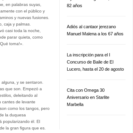
ue, en palabras suyas,
82 años
amente con el público y
caminos y nuevas fusiones.
o, caja y palmas.
Adiós al cantaor jerezano
vó casi toda la noche,
Manuel Malena a los 67 años
ede parar quieta, como
«¡Qué toma!».
La inscripción para el I
Concurso de Baile de El
Lucero, hasta el 20 de agosto
 alguna, y se sentaron.
uras que son. Empezó a
Cita con Omega 30
stilos, deleitando al
Aniversario en Starlite
n cantes de levante
Marbella
 son como los tangos, pero
a de la duquesa
 popularizando él. El
de la gran figura que es.