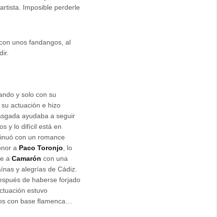
artista. Imposible perderle
 con unos fandangos, al
ir.
ndo y solo con su
 su actuación e hizo
rasgada ayudaba a seguir
s y lo difícil está en
ntinuó con un romance
onor a
Paco Toronjo
, lo
je a
Camarón
con una
ínas y alegrías de Cádiz.
después de haberse forjado
actuación estuvo
dos con base flamenca…