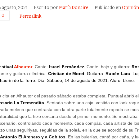
6 agosto, 2021
Escrito por
María Donaire
Publicado en
Opinió
0
Permalink
estival
Alhautor
. Cante:
Israel Fernández.
Cante, bajo y guitarra:
Ros
ante y guitarra eléctrica:
Cristian de Moret
. Guitarra:
Rubén Lara
. Lu
lhaurín de la Torre. Día: Sábado, 14 de agosto de 2021. Aforo: Lleno.
a cita en Alhautor del pasado sábado estaba completa. Puntual abrió el
osario La Tremendita
. Sentada sobre una caja, vestida con look roqu
izada melena que contrasta con la otra parte totalmente rapada se mos
aturalidad que la hizo cercana desde el primer momento. Se mostraba 
scenario, controlando cada momento, cada compás, cada artista de l
izo unas seguiriyas, seguidas de la soleá, en la que se acordó de su T
a
Antonio El Arenero y a Cobitos.
En las bulerías, cantó por caña, y l