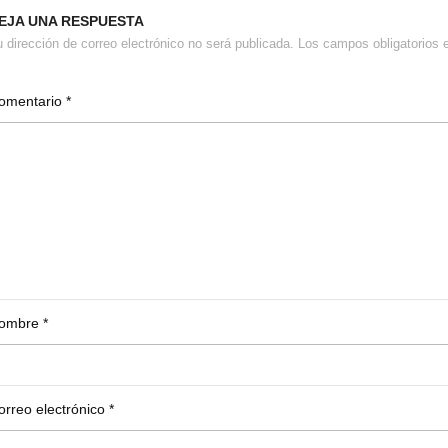
EJA UNA RESPUESTA
 dirección de correo electrónico no será publicada.
Los campos obligatorios
omentario
*
ombre
*
orreo electrónico
*