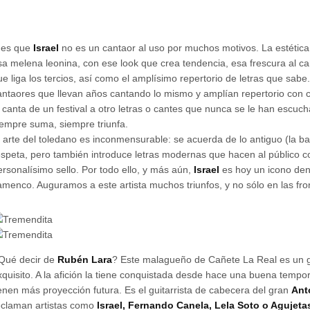
 es que
Israel
no es un cantaor al uso por muchos motivos. La estética
sa melena leonina, con ese look que crea tendencia, esa frescura al ca
ue liga los tercios, así como el amplísimo repertorio de letras que sabe.
antaores que llevan años cantando lo mismo y amplían repertorio con cie
l canta de un festival a otro letras o cantes que nunca se le han escuc
iempre suma, siempre triunfa.
l arte del toledano es inconmensurable: se acuerda de lo antiguo (la ba
espeta, pero también introduce letras modernas que hacen al público 
ersonalísimo sello. Por todo ello, y más aún,
Israel
es hoy un icono den
lamenco. Auguramos a este artista muchos triunfos, y no sólo en las fro
Qué decir de
Rubén Lara
? Este malagueño de Cañete La Real es un gu
xquisito. A la afición la tiene conquistada desde hace una buena tempo
ienen más proyección futura. Es el guitarrista de cabecera del gran
Ant
eclaman artistas como
Israel, Fernando Canela, Lela Soto o Agujeta