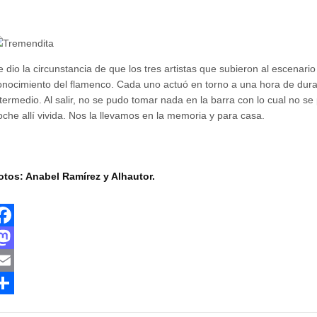
e dio la circunstancia de que los tres artistas que subieron al escenario
onocimiento del flamenco. Cada uno actuó en torno a una hora de dura
ntermedio. Al salir, no se pudo tomar nada en la barra con lo cual no s
oche allí vivida. Nos la llevamos en la memoria y para casa.
otos: Anabel Ramírez y Alhautor.
M
m