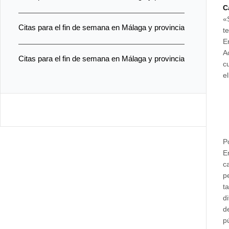
C
«
Citas para el fin de semana en Málaga y provincia
t
E
A
Citas para el fin de semana en Málaga y provincia
c
e
P
E
c
p
t
d
d
p