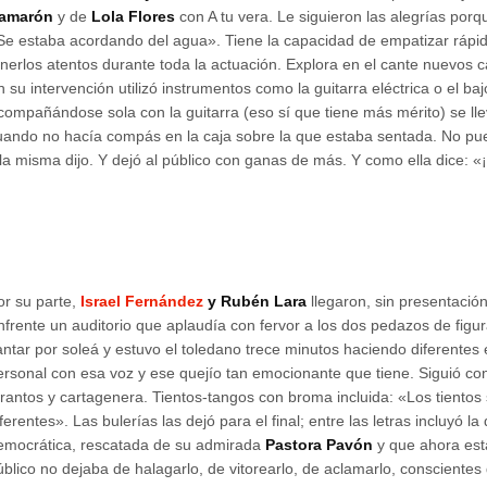
amarón
y de
Lola Flores
con A tu vera. Le siguieron las alegrías porq
Se estaba acordando del agua». Tiene la capacidad de empatizar rápid
enerlos atentos durante toda la actuación. Explora en el cante nuevos 
n su intervención utilizó instrumentos como la guitarra eléctrica o el baj
compañándose sola con la guitarra (eso sí que tiene más mérito) se lle
uando no hacía compás en la caja sobre la que estaba sentada. No pu
lla misma dijo. Y dejó al público con ganas de más. Y como ella dice: 
or su parte,
Israel Fernández
y Rubén Lara
llegaron, sin presentación
nfrente un auditorio que aplaudía con fervor a los dos pedazos de fig
antar por soleá y estuvo el toledano trece minutos haciendo diferentes e
ersonal con esa voz y ese quejío tan emocionante que tiene. Siguió co
arantos y cartagenera. Tientos-tangos con broma incluida: «Los tientos
iferentes». Las bulerías las dejó para el final; entre las letras incluyó l
emocrática, rescatada de su admirada
Pastora Pavón
y que ahora está
úblico no dejaba de halagarlo, de vitorearlo, de aclamarlo, conscientes 