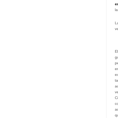
e
la
L
v
E
g
p
e
e
t
a
v
C
c
a
q