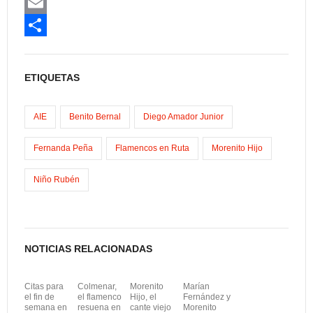
a
M
c
a
E
e
s
m
C
b
t
a
o
ETIQUETAS
o
o
i
m
o
d
l
p
AIE
Benito Bernal
Diego Amador Junior
k
o
a
Fernanda Peña
Flamencos en Ruta
Morenito Hijo
n
r
Niño Rubén
t
i
r
NOTICIAS RELACIONADAS
Citas para
Colmenar,
Morenito
Marían
el fin de
el flamenco
Hijo, el
Fernández y
semana en
resuena en
cante viejo
Morenito