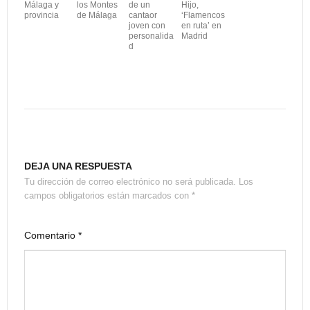
Málaga y
los Montes
de un
Hijo,
provincia
de Málaga
cantaor
‘Flamencos
joven con
en ruta’ en
personalida
Madrid
d
DEJA UNA RESPUESTA
Tu dirección de correo electrónico no será publicada.
Los
campos obligatorios están marcados con
*
Comentario
*