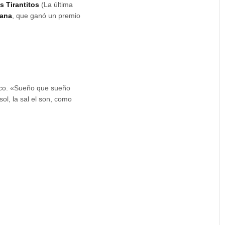
os Tirantitos
(La última
iana
, que ganó un premio
nco. «Sueño que sueño
ol, la sal el son, como