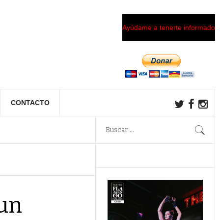
Ayúdame a tenerte informado
CONTACTO
 un