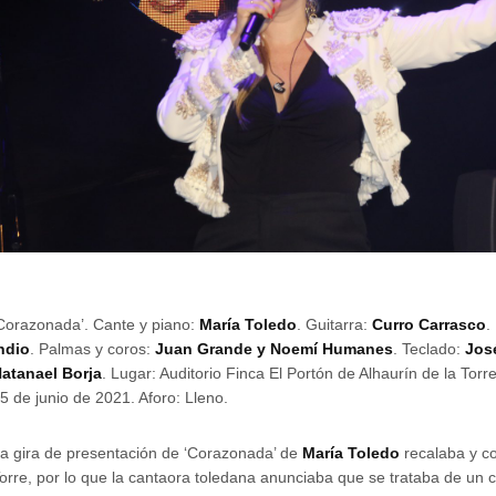
Corazonada’. Cante y piano:
María Toledo
. Guitarra:
Curro Carrasco
.
ndio
. Palmas y coros:
Juan Grande y Noemí Humanes
. Teclado:
Jos
atanael Borja
. Lugar: Auditorio Finca El Portón de Alhaurín de la Torr
5 de junio de 2021. Aforo: Lleno.
a gira de presentación de ‘Corazonada’ de
María Toledo
recalaba y co
orre, por lo que la cantaora toledana anunciaba que se trataba de un c