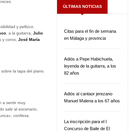
creces.
ÚLTIMAS NOTICIAS
bilidad y pellizco.
Citas para el fin de semana
sco
, a la guitarra,
Julio
en Málaga y provincia
s y coros,
José María
Adiós a Pepe Habichuela,
leyenda de la guitarra, a los
 sobre la tapa del piano.
82 años
Adiós al cantaor jerezano
Manuel Malena a los 67 años
n a sentir muy
o salir al escenario,
unca», confiesa.
La inscripción para el I
Concurso de Baile de El