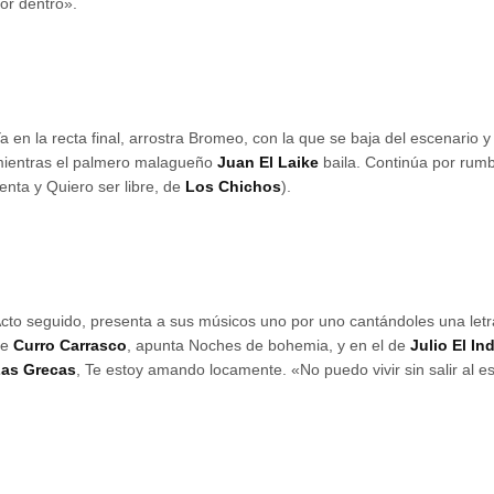
or dentro».
a en la recta final, arrostra Bromeo, con la que se baja del escenario y 
ientras el palmero malagueño
Juan El Laike
baila. Continúa por rum
enta y Quiero ser libre, de
Los Chichos
).
cto seguido, presenta a sus músicos uno por uno cantándoles una letr
de
Curro Carrasco
, apunta Noches de bohemia, y en el de
Julio El In
as Grecas
, Te estoy amando locamente. «No puedo vivir sin salir al e