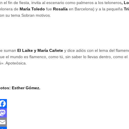
n el fin de fiesta, invita al escenario como palmeros a los teloneros
, L
elonera de
María Toledo
fue
Rosalía
en Barcelona) y a la pequeña
Tr
on su tema Sobran motivos.
Se suman
El Laike y María Cañete
y dice adiós con el lema del flame
ue el mundo es flamenco, como tú, sin saber lo llevas dentro, como el s
ú». Apoteósica.
otos: Esther Gómez.
F
a
M