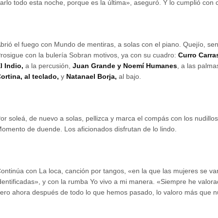
arlo todo esta noche, porque es la última», aseguró. Y lo cumplió con 
brió el fuego con Mundo de mentiras, a solas con el piano. Quejío, sensi
rosigue con la bulería Sobran motivos, ya con su cuadro:
Curro Carra
l Indio,
a la percusión,
Juan Grande y Noemí Humanes
, a las palma
ortina, al teclado,
y
Natanael Borja,
al bajo.
or soleá, de nuevo a solas, pellizca y marca el compás con los nudillos
omento de duende. Los aficionados disfrutan de lo lindo.
ontinúa con La loca, canción por tangos, «en la que las mujeres se va
dentificadas», y con la rumba Yo vivo a mi manera. «Siempre he valorad
ero ahora después de todo lo que hemos pasado, lo valoro más que n