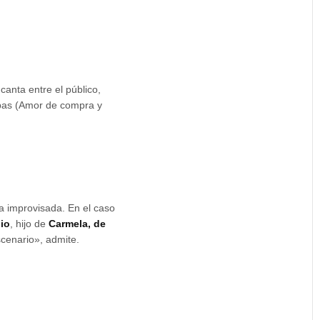
canta entre el público,
bas (Amor de compra y
a improvisada. En el caso
dio
, hijo de
Carmela, de
scenario», admite.