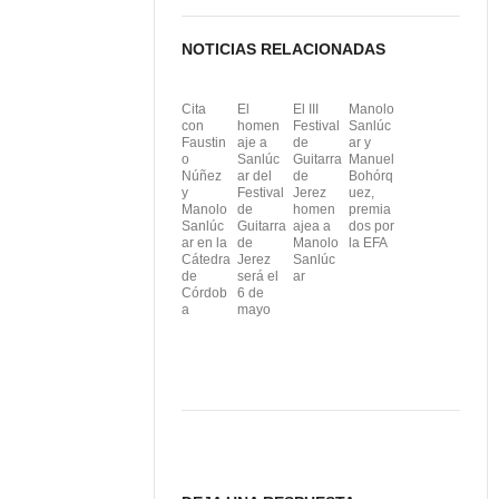
i
NOTICIAS RELACIONADAS
r
Cita
El
El III
Manolo
con
homen
Festival
Sanlúc
Faustin
aje a
de
ar y
o
Sanlúc
Guitarra
Manuel
Núñez
ar del
de
Bohórq
y
Festival
Jerez
uez,
Manolo
de
homen
premia
Sanlúc
Guitarra
ajea a
dos por
ar en la
de
Manolo
la EFA
Cátedra
Jerez
Sanlúc
de
será el
ar
Córdob
6 de
a
mayo