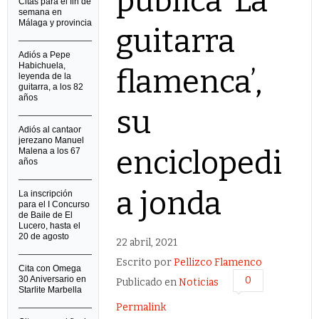
publica ‘La
Citas para el fin de
semana en
Málaga y provincia
guitarra
Adiós a Pepe
Habichuela,
flamenca’,
leyenda de la
guitarra, a los 82
años
su
Adiós al cantaor
jerezano Manuel
enciclopedi
Malena a los 67
años
a jonda
La inscripción
para el I Concurso
de Baile de El
Lucero, hasta el
20 de agosto
22 abril, 2021
Escrito por
Pellizco Flamenco
Cita con Omega
30 Aniversario en
0
Publicado en
Noticias
Starlite Marbella
Permalink