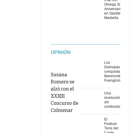
Cita con
Omega 30
Aniversario
en Starlite
Marbella
OPINIÓN
Los
Delinqüentes
conquistan
Susana
Marenostrum
Fuengirola
Romero se
alzó con el
Una
XXXIII
revolución
sin
Concurso de
continuidad
Colmenar
El
Festival
Torre del
Cante