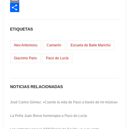
c
a
E
e
s
m
C
b
t
a
o
ETIQUETAS
o
o
i
m
o
d
l
p
Alex Antonionu
Camarón
Escuela de Baile Marichú
k
o
a
Giacomo Paris
Paco de Lucía
n
r
t
i
NOTICIAS RELACIONADAS
r
José Carlos Gómez: «Cuento la vida de Paco a través de mi música»
La Peña Juan Breva homenajea a Paco de Lucía