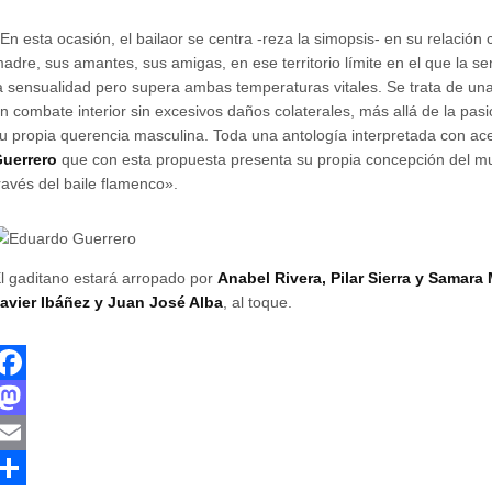
En esta ocasión, el bailaor se centra -reza la simopsis- en su relación 
adre, sus amantes, sus amigas, en ese territorio límite en el que la s
a sensualidad pero supera ambas temperaturas vitales. Se trata de una
n combate interior sin excesivos daños colaterales, más allá de la pa
u propia querencia masculina. Toda una antología interpretada con ac
uerrero
que con esta propuesta presenta su propia concepción del mu
ravés del baile flamenco».
l gaditano estará arropado por
Anabel Rivera, Pilar Sierra y Samar
avier Ibáñez y Juan José Alba
, al toque.
F
a
M
a
E