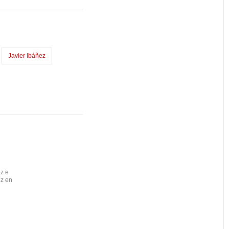
Javier Ibáñez
ez e
ez en