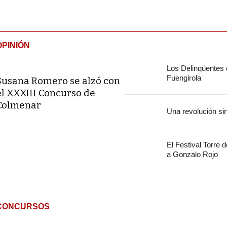
OPINIÓN
Los Delinqüentes
Fuengirola
Susana Romero se alzó con
el XXXIII Concurso de
Colmenar
Una revolución si
El Festival Torre 
a Gonzalo Rojo
CONCURSOS