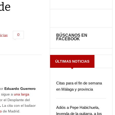
 de
0
BÚSCANOS EN
icias
FACEBOOK
ÚLTIMAS NOTICIAS
Citas para el fin de semana
por
Eduardo Guerrero
en Málaga y provincia
e sigue a
una larga
or el Desplante del
.
La cita con el bailaor
Adiós a Pepe Habichuela,
ío
de Madrid.
leyenda de la guitarra, a los