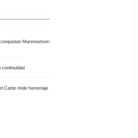
 conquistan Marenostrum
n continuidad
del Cante rinde homenaje