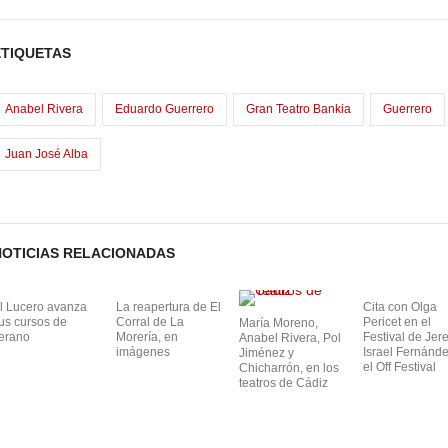
e
m
C
b
a
o
ETIQUETAS
o
o
m
o
d
p
Anabel Rivera
Eduardo Guerrero
Gran Teatro Bankia
Guerrero
o
a
Juan José Alba
n
NOTICIAS RELACIONADAS
l Lucero avanza
La reapertura de El
Cita con Olga
us cursos de
Corral de La
Pericet en el
María Moreno,
erano
Morería, en
Festival de Jer
Anabel Rivera, Pol
imágenes
Israel Fernánd
Jiménez y
el Off Festival
Chicharrón, en los
teatros de Cádiz