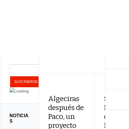
Algeciras
Sara Ba
después de
Dorant
Paco, un
con Ma
NOTICIA
S
proyecto
Heredia