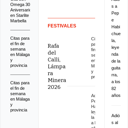
2026
Omega 30
s a
Aniversario
Pep
en Starlite
e
Marbella
FESTIVALES
Habi
chue
Citas para
Citas
la,
el fin de
para el
Rafa
leye
semana
fin de
del
nda
en Málaga
semana
Calli,
y
en
de la
provincia
Lámpa
Málaga
guita
y
ra
rra,
provincia
Minera
a los
Citas para
2026
el fin de
82
semana
años
Adiós a
en Málaga
Pepe
y
Habichuela,
provincia
leyenda de
Adió
la guitarra,
s al
a los 82