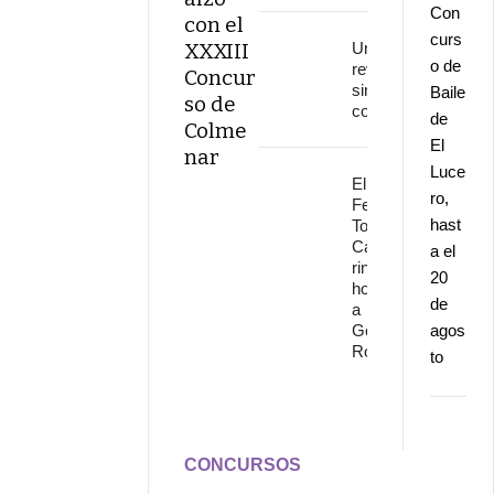
Con
con el
curs
XXXIII
Una
o de
revolución
Concur
sin
Baile
so de
continuidad
de
Colme
El
nar
Luce
El
ro,
Festival
hast
Torre del
Cante
a el
rinde
20
homenaje
de
a
Gonzalo
agos
Rojo
to
CONCURSOS