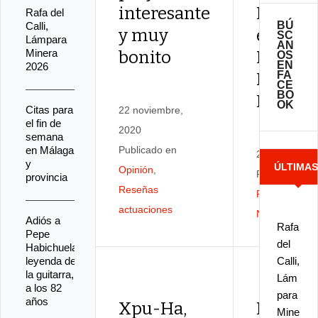
interesante
Pansequ
Rafa del
BÚ
Calli,
y muy
en el VI
SC
Lámpara
AN
Minera
bonito
Encuen
OS
EN
2026
FA
Paco de
CE
BO
Lucía
OK
Citas para
22 noviembre,
el fin de
2020
semana
en Málaga
Publicado en
27 abril, 201
y
ÚLTIMA
Opinión
,
Publicado en
provincia
Reseñas
Festivales
,
NOTICIA
actuaciones
Noticias
Adiós a
Rafa
Pepe
del
Habichuela,
leyenda de
Calli,
la guitarra,
Lám
a los 82
para
años
Xpu-Ha,
El Corr
Mine