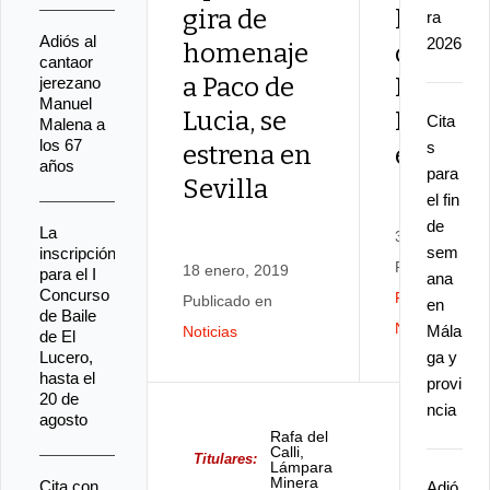
gira de
la More
ra
Adiós al
2026
homenaje
celebra
cantaor
a Paco de
IX Festi
jerezano
Manuel
Lucia, se
Flamen
Cita
Malena a
los 67
s
estrena en
en abri
años
para
Sevilla
el fin
de
La
30 marzo, 20
sem
inscripción
Publicado en
18 enero, 2019
para el I
ana
Concurso
Festivales
,
Publicado en
en
de Baile
Noticias
Mála
Noticias
de El
Lucero,
ga y
hasta el
provi
20 de
ncia
agosto
Rafa del
Calli,
Titulares:
Lámpara
Minera
Cita con
Adió