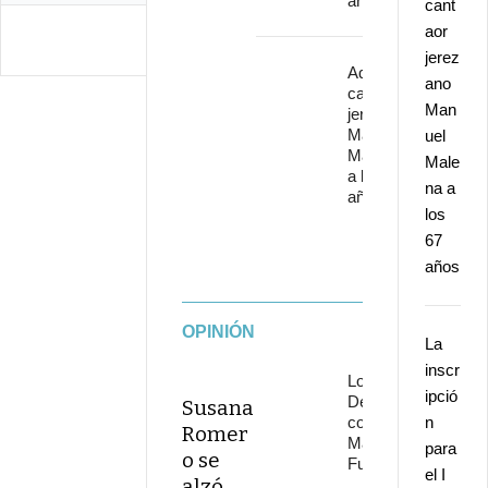
años
cant
aor
jerez
Adiós al
ano
cantaor
Man
jerezano
Manuel
uel
Malena
Male
a los 67
na a
años
los
67
años
OPINIÓN
La
inscr
Los
ipció
Delinqüentes
Susana
conquistan
n
Romer
Marenostrum
para
o se
Fuengirola
el I
alzó