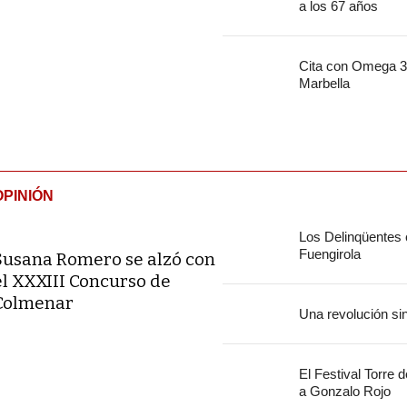
a los 67 años
Cita con Omega 30
Marbella
OPINIÓN
Los Delinqüentes
Fuengirola
Susana Romero se alzó con
el XXXIII Concurso de
Colmenar
Una revolución si
El Festival Torre 
a Gonzalo Rojo