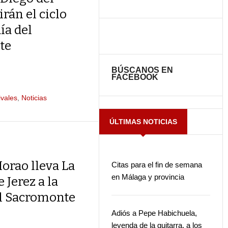
rán el ciclo
ía del
te
BÚSCANOS EN
FACEBOOK
ivales
,
Noticias
ÚLTIMAS NOTICIAS
orao lleva La
Citas para el fin de semana
en Málaga y provincia
 Jerez a la
l Sacromonte
Adiós a Pepe Habichuela,
leyenda de la guitarra, a los