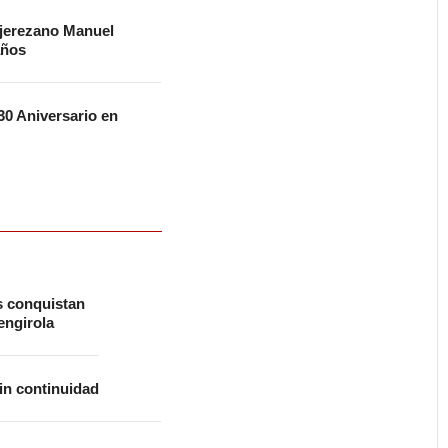
 jerezano Manuel
años
0 Aniversario en
s conquistan
ngirola
in continuidad