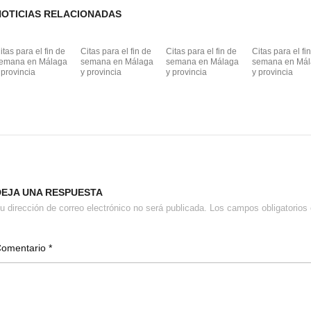
NOTICIAS RELACIONADAS
itas para el fin de
Citas para el fin de
Citas para el fin de
Citas para el fi
emana en Málaga
semana en Málaga
semana en Málaga
semana en Má
 provincia
y provincia
y provincia
y provincia
DEJA UNA RESPUESTA
u dirección de correo electrónico no será publicada.
Los campos obligatorio
Comentario
*