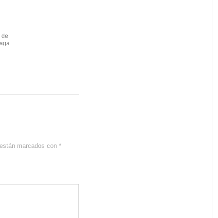
n de
laga
s están marcados con
*