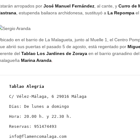
starán arropados por
José Manuel Fernández
, al cante, y
Curro de 
astrana
, estupenda bailaora archidonesa, sustituyó a
La Repompa
el
bicado en el barrio de La Malagueta, junto al Muelle 1, el Centro Pom
ue abrió sus puertas el pasado 5 de agosto, está regentado por
Migue
erente del
Tablao Los Jardines de Zoraya
en el barrio granadino del 
malagueña
Marina Aranda
.
C/ Vélez-Málaga, 6 29016 Málaga

Días: De lunes a domingo

Hora: 20.00 h. y 22.30 h.

Reservas: 951474493
