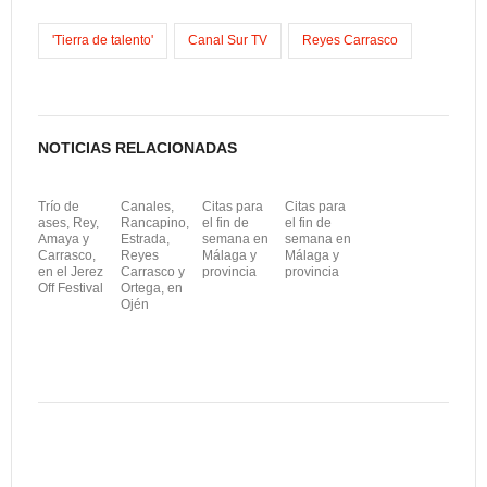
o
o
i
m
o
d
l
p
'Tierra de talento'
Canal Sur TV
Reyes Carrasco
k
o
a
n
r
t
NOTICIAS RELACIONADAS
i
Trío de
Canales,
Citas para
Citas para
r
ases, Rey,
Rancapino,
el fin de
el fin de
Amaya y
Estrada,
semana en
semana en
Carrasco,
Reyes
Málaga y
Málaga y
en el Jerez
Carrasco y
provincia
provincia
Off Festival
Ortega, en
Ojén