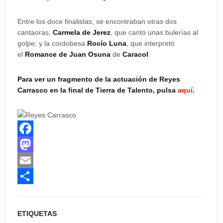
Entre los doce finalistas, se encontraban otras dos
cantaoras,
Carmela de Jerez
, que cantó unas bulerías al
golpe; y la cordobesa
Rocío Luna
, que interpretó
el
Romance de Juan Osuna
de
Caracol
.
Para ver un fragmento de la actuación de Reyes
Carrasco en la final de Tierra de Talento, pulsa
aquí
.
F
a
M
c
a
E
e
s
m
C
b
t
a
o
ETIQUETAS