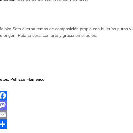
aloko Soto alterna temas de composición propia con bulerías puras 
e origen. Pataíta coral con arte y gracia en el adiós.
otos: Pellizco Flamenco
F
a
M
a
E