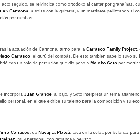
, acto seguido, se reivindica como ortodoxo al cantar por granaínas, q
Juan Carmona
, a solas con la guitarra, y un martinete pellizcando al c
diós por rumbas.
ras la actuación de Carmona, turno para la
Carrasco Family Project
,
iego Carrasco
, el gurú del compás. De esto también sabe lo suyo su 
brió con un solo de percusión que dio paso a
Maloko Soto
por martin
e incorpora
Juan Grande
, al bajo, y Soto interpreta un tema aflamen
ello personal, en el que exhibe su talento para la composición y su ec
urro Carrasco
, de
Navajita Plateá
, toca en la soleá por bulerías para 
Jiménez
, muy personal, con retranca y pellizco.