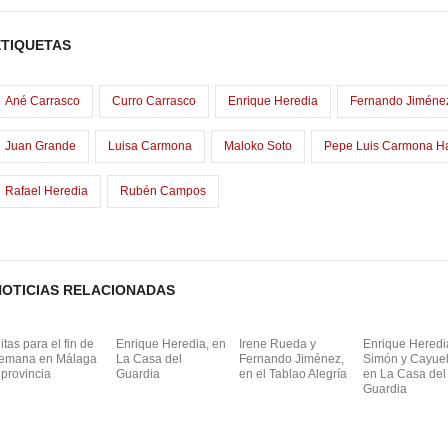
e
m
C
b
a
o
ETIQUETAS
o
o
m
o
d
p
Ané Carrasco
Curro Carrasco
Enrique Heredia
Fernando Jiméne
o
a
Juan Grande
Luisa Carmona
Maloko Soto
Pepe Luis Carmona H
n
Rafael Heredia
Rubén Campos
NOTICIAS RELACIONADAS
itas para el fin de
Enrique Heredia, en
Irene Rueda y
Enrique Heredi
emana en Málaga
La Casa del
Fernando Jiménez,
Simón y Cayuel
 provincia
Guardia
en el Tablao Alegría
en La Casa del
Guardia