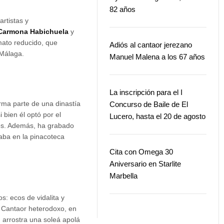
82 años
rtistas y
Carmona Habichuela
y
mato reducido, que
Adiós al cantaor jerezano
 Málaga.
Manuel Malena a los 67 años
La inscripción para el I
orma parte de una dinastía
Concurso de Baile de El
i bien él optó por el
Lucero, hasta el 20 de agosto
ios. Además, ha grabado
taba en la pinacoteca
Cita con Omega 30
Aniversario en Starlite
Marbella
s: ecos de vidalita y
 Cantaor heterodoxo, en
, arrostra una soleá apolá