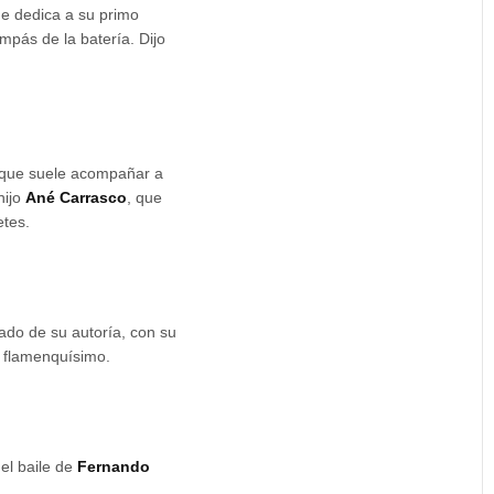
ue dedica a su primo
ompás de la batería. Dijo
 que suele acompañar a
hijo
Ané Carrasco
, que
etes.
cado de su autoría, con su
o flamenquísimo.
el baile de
Fernando