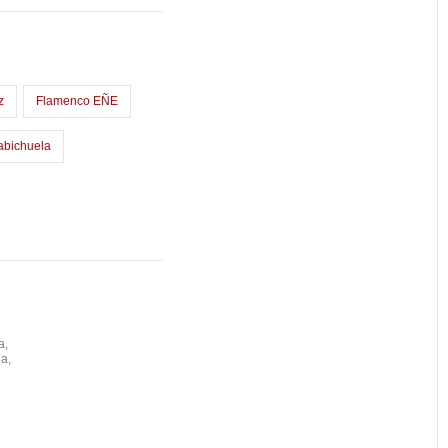
z
Flamenco EÑE
abichuela
a,
a,