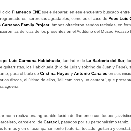
l ciclo
Flamenco EÑE
suele deparar, en ese encuentro buscado entre a
rogramadores, sorpresas agradables, como es el caso de
Pepe Luis 
a
Carrasco Family Project
. Ambos ofrecieron sendos recitales, en for
icieron las delicias de los presentes en el Auditorio del Museo Picasso
epe Luis Carmona Habichuela
, fundador de
La Barbería del Sur
, f
e guitarristas, los Habichuela (hijo de Luis y sobrino de Juan y Pepe), s
ante, para el baile de
Cristina Hoyos
y
Antonio Canales
en sus inic
arios discos, el último de ellos, ‘Mil caminos y un cantaor’, que presen
alagueña.
armona realiza una agradable fusión de flamenco con toques jazzístico
arcelero, carcelero, de
Caracol
, pasados por su personalísimo tamiz.
as formas y en el acompañamiento (batería, teclado, guitarra y corista)