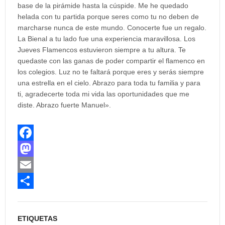
base de la pirámide hasta la cúspide. Me he quedado
helada con tu partida porque seres como tu no deben de
marcharse nunca de este mundo. Conocerte fue un regalo.
La Bienal a tu lado fue una experiencia maravillosa. Los
Jueves Flamencos estuvieron siempre a tu altura. Te
quedaste con las ganas de poder compartir el flamenco en
los colegios. Luz no te faltará porque eres y serás siempre
una estrella en el cielo. Abrazo para toda tu familia y para
ti, agradecerte toda mi vida las oportunidades que me
diste. Abrazo fuerte Manuel».
F
a
M
c
a
E
e
s
m
C
b
t
a
o
ETIQUETAS