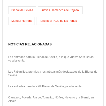
o
o
i
m
o
d
l
p
Bienal de Sevilla
Jueves Flamencos de Cajasol
k
o
a
Manuel Herrera
Tertulia El Pozo de las Penas
n
r
t
i
NOTICIAS RELACIONADAS
r
Las entradas para la Bienal de Sevilla, a la que vuelve Sara Baras,
ya a la venta
Los Fatiguillos, premios a los artistas más destacados de la Bienal de
Sevilla
Las entradas para la XXIII Bienal de Sevilla, ya a la venta
Carrasco, Poveda, Amigo, Tomatito, Núñez, Navarro y la Bienal, en
Alcalá