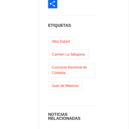
c
a
E
e
s
m
C
b
t
a
o
ETIQUETAS
o
o
i
m
o
d
l
p
Alba Espert
k
o
a
Carmen La Talegona
n
r
Concurso Nacional de
t
Córdoba
i
Juan de Mairena
r
NOTICIAS
RELACIONADAS