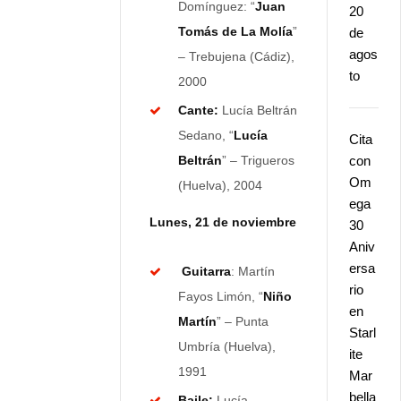
Domínguez: “
Juan
20
Tomás de La Molía
”
de
agos
– Trebujena (Cádiz),
to
2000
Cante:
Lucía Beltrán
Sedano, “
Lucía
Cita
Beltrán
” – Trigueros
con
Om
(Huelva), 2004
ega
Lunes, 21 de noviembre
30
Aniv
ersa
Guitarra
: Martín
rio
Fayos Limón, “
Niño
en
Martín
” – Punta
Starl
Umbría (Huelva),
ite
1991
Mar
bella
Baile:
Lucía