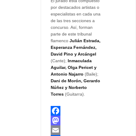
El jurado está compuesto
por destacados artistas o
especialistas en cada una
de las tres secciones a
concurso. Así, forman
parte de este tribunal
flamenco
Julián Estrada,
Esperanza Fernández,
David Pino y Arcángel
(Cante);
Inmaculada
Aguilar, Olga Pericet y
Antonio Najarro
(Baile);
Dani de Morón, Gerardo
Núñez y Norberto
Torres
(Guitarra).
F
a
M