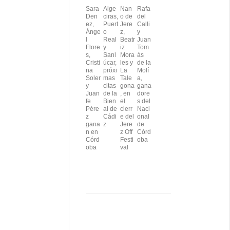
Sara
Alge
Nan
Rafa
Den
ciras,
o de
del
ez,
Puert
Jere
Calli
Ánge
o
z,
y
l
Real
Beatr
Juan
Flore
y
iz
Tom
s,
Sanl
Mora
ás
Cristi
úcar,
les y
de la
na
próxi
La
Molí
Soler
mas
Tale
a,
y
citas
gona
gana
Juan
de la
, en
dore
fe
Bien
el
s del
Pére
al de
cierr
Naci
z
Cádi
e del
onal
gana
z
Jere
de
n en
z Off
Córd
Córd
Festi
oba
oba
val