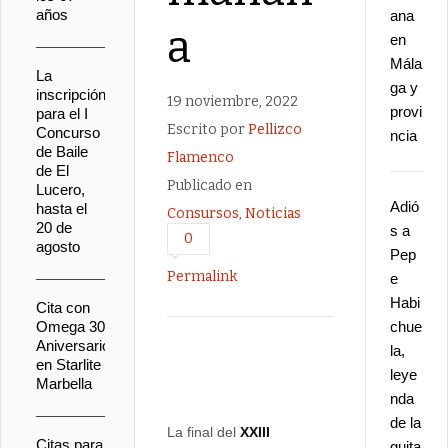
años
ana
a
en
Mála
La
ga y
inscripción
19 noviembre, 2022
provi
para el I
Escrito por
Pellizco
Concurso
ncia
de Baile
Flamenco
de El
Publicado en
Lucero,
Adió
hasta el
Consursos
,
Noticias
20 de
s a
0
agosto
Pep
Permalink
e
Habi
Cita con
Omega 30
chue
Aniversario
la,
en Starlite
leye
Marbella
nda
de la
La final del
XXIII
Citas para
guita