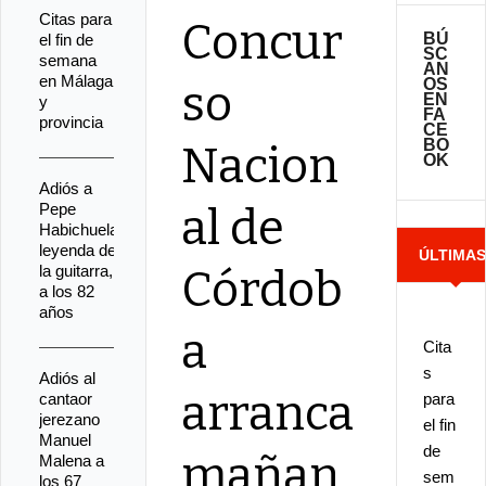
Citas para
Concur
BÚ
el fin de
SC
semana
AN
en Málaga
OS
so
EN
y
FA
provincia
CE
BO
Nacion
OK
Adiós a
Pepe
al de
Habichuela,
leyenda de
ÚLTIMA
la guitarra,
Córdob
a los 82
NOTICIA
años
a
Cita
s
Adiós al
arranca
cantaor
para
jerezano
el fin
Manuel
de
mañan
Malena a
sem
los 67