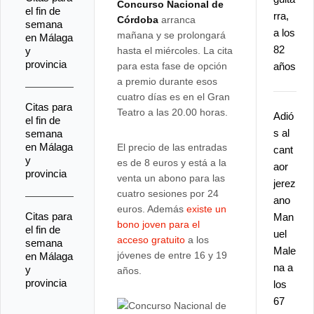
Concurso Nacional de
el fin de
rra,
Córdoba
arranca
semana
a los
mañana y se prolongará
en Málaga
82
y
hasta el miércoles. La cita
provincia
para esta fase de opción
años
a premio durante esos
cuatro días es en el Gran
Citas para
Teatro a las 20.00 horas.
Adió
el fin de
s al
semana
en Málaga
El precio de las entradas
cant
y
es de 8 euros y está a la
aor
provincia
venta un abono para las
jerez
cuatro sesiones por 24
ano
euros. Además
existe un
Citas para
Man
bono joven para el
el fin de
uel
acceso gratuito
a los
semana
Male
jóvenes de entre 16 y 19
en Málaga
na a
y
años.
provincia
los
67