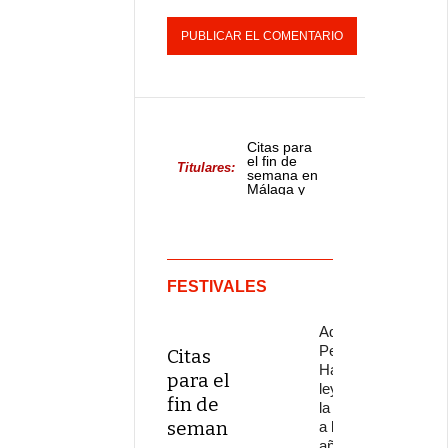
Citas para
el fin de
Titulares:
semana en
Málaga y
provincia
FESTIVALES
Adiós a
Pepe
Citas
Habichuela,
para el
leyenda de
fin de
la guitarra,
seman
a los 82
años