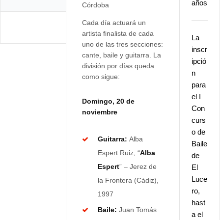
años
Cada día actuará un
artista finalista de cada
La
uno de las tres secciones:
inscr
cante, baile y guitarra. La
ipció
división por días queda
n
como sigue:
para
el I
Domingo, 20 de
Con
noviembre
curs
o de
Guitarra:
Alba
Baile
Espert Ruiz, “
Alba
de
Espert
” – Jerez de
El
Luce
la Frontera (Cádiz),
ro,
1997
hast
Baile:
Juan Tomás
a el