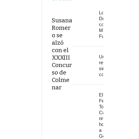
Los
Delinqüentes
Susana
conquistan
Romer
Marenostrum
o se
Fuengirola
alzó
con el
XXXIII
Una
revolución
Concur
sin
so de
continuidad
Colme
nar
El
Festival
Torre del
Cante
rinde
homenaje
a
Gonzalo