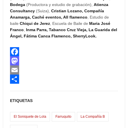
Bodega
(Productora y estudio de grabación),
Atienza
Consultancy
(Suiza),
Cristian Lozano, Compañía
Anamarga, Caché eventos, All flamenco
, Estudio de
baile
Chiqui de Jerez
, Escuela de Baile de
Maria José
Franco
,
Inma Parra, Tabanco Cruz Vieja, La Guarida del
Ángel, Fátima Canca Flamenco, SherryLook.
F
a
M
c
a
E
e
s
m
C
b
t
a
o
ETIQUETAS
o
o
i
m
o
d
l
p
El Soniquete de Lola
Farruquito
La Compañía B
k
o
a