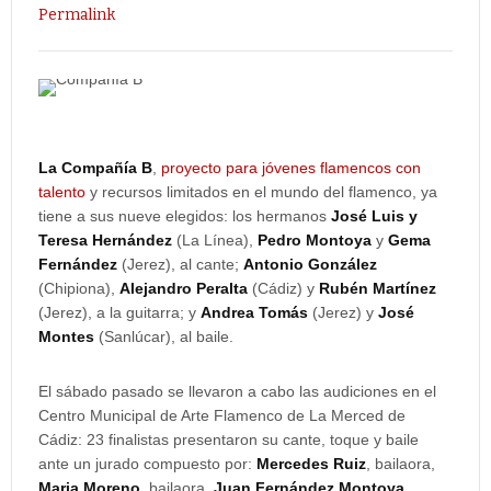
Permalink
La Compañía B
,
proyecto para jóvenes flamencos con
talento
y recursos limitados en el mundo del flamenco, ya
tiene a sus nueve elegidos: los hermanos
José Luis y
Teresa Hernández
(La Línea),
Pedro Montoya
y
Gema
Fernández
(Jerez), al cante;
Antonio González
(Chipiona),
Alejandro Peralta
(Cádiz) y
Rubén Martínez
(Jerez), a la guitarra; y
Andrea Tomás
(Jerez) y
José
Montes
(Sanlúcar), al baile.
El sábado pasado se llevaron a cabo las audiciones en el
Centro Municipal de Arte Flamenco de La Merced de
Cádiz: 23 finalistas presentaron su cante, toque y baile
ante un jurado compuesto por:
Mercedes Ruiz
, bailaora,
Maria Moreno
, bailaora,
Juan Fernández Montoya