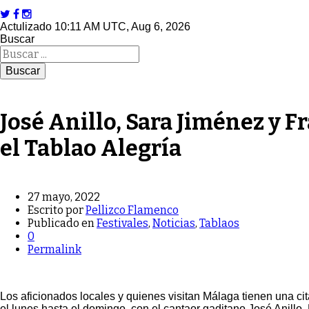
Actulizado 10:11 AM UTC, Aug 6, 2026
Buscar
José Anillo, Sara Jiménez y F
el Tablao Alegría
27 mayo, 2022
Escrito por
Pellizco Flamenco
Publicado en
Festivales
,
Noticias
,
Tablaos
0
Permalink
Los aficionados locales y quienes visitan Málaga tienen una c
el lunes hasta el domingo, con el cantaor gaditano
José Anillo
,