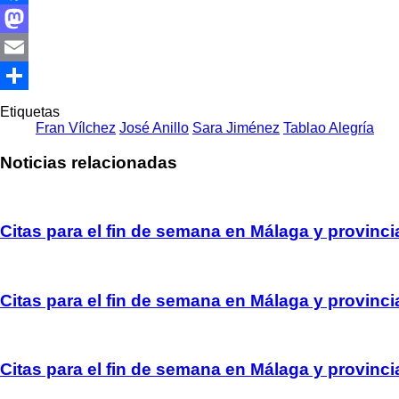
Facebook
Mastodon
Email
Compartir
Etiquetas
Fran Vílchez
José Anillo
Sara Jiménez
Tablao Alegría
Noticias relacionadas
Citas para el fin de semana en Málaga y provinci
Citas para el fin de semana en Málaga y provinci
Citas para el fin de semana en Málaga y provinci