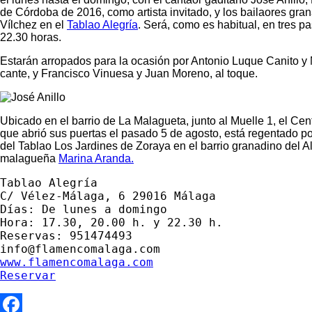
de Córdoba de 2016, como artista invitado, y los bailaores gr
Vílchez
en el
Tablao Alegría
. Será, como es habitual, en tres pa
22.30 horas.
Estarán arropados para la ocasión por
Antonio Luque Canito y 
cante, y
Francisco Vinuesa y Juan Moreno
, al toque.
Ubicado en el barrio de La Malagueta, junto al Muelle 1, el Ce
que abrió sus puertas el pasado 5 de agosto, está regentado po
del
Tablao Los Jardines de Zoraya
en el barrio granadino del Al
malagueña
Marina Aranda
.
C/ Vélez-Málaga, 6 29016 Málaga

Días: De lunes a domingo

Hora: 17.30, 20.00 h. y 22.30 h.

Reservas: 951474493

www.flamencomalaga.com
Reservar