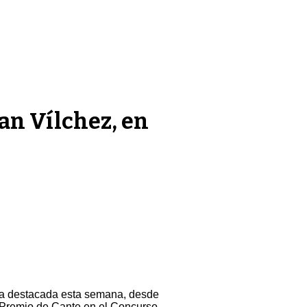
ran Vílchez, en
ita destacada esta semana, desde
 Premio de Cante en el Concurso