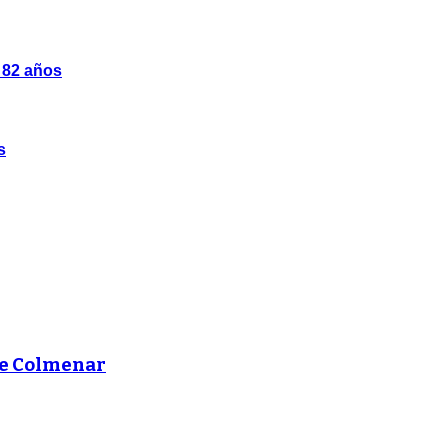
s 82 años
s
de Colmenar