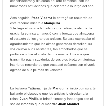
conservadoras y difusoras del arte flamenco, con las
numerosas actuaciones que celebran a lo largo del año.
Acto seguido,
Paco Viedma
le entregó un recuerdo de
este reconocimiento a
Mariquilla
.
Y le llegó el turno a la bailaora granadina; la alegría, la
gracia, la sonrisa amaneció con la fuerza que almacena
el corazón de los grandes artistas. Su cara expresaba el
agradecimiento que las almas generosas destellan; su
voz cautivó a los asistentes, tan embobados que se
podía escuchar el vuelo de una mosca. Una voz que
transmitía paz y sabiduría; de sus ojos brotaron lágrimas
interiores recordando que traspasó océanos con el vuelo
agitado de sus plumas de volantes.
La bailaora
Tatiana
, hija de
Mariquilla
, inició con su arte
bailando el obsequio que los artistas le ofrecían a la
reina;
Juan Pinilla
le brindó tientos y fandangos con el
sonido inmenso que el maestro
Juan Manuel