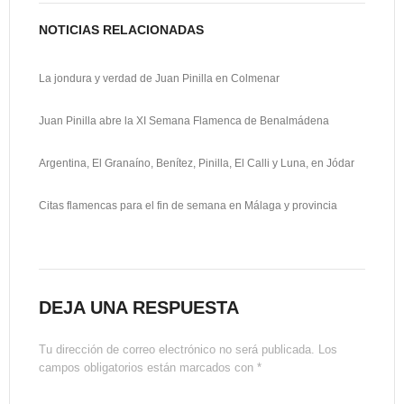
NOTICIAS RELACIONADAS
La jondura y verdad de Juan Pinilla en Colmenar
Juan Pinilla abre la XI Semana Flamenca de Benalmádena
Argentina, El Granaíno, Benítez, Pinilla, El Calli y Luna, en Jódar
Citas flamencas para el fin de semana en Málaga y provincia
DEJA UNA RESPUESTA
Tu dirección de correo electrónico no será publicada.
Los
campos obligatorios están marcados con
*