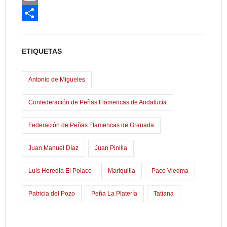
c
a
E
e
s
m
C
b
t
a
o
ETIQUETAS
o
o
i
m
o
d
l
p
Antonio de Migueles
k
o
a
Confederación de Peñas Flamencas de Andalucía
n
r
Federación de Peñas Flamencas de Granada
t
i
Juan Manuel Díaz
Juan Pinilla
r
Luis Heredia El Polaco
Mariquilla
Paco Viedma
Patricia del Pozo
Peña La Platería
Tatiana