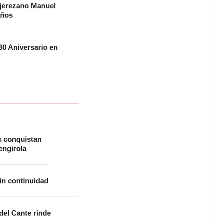
 jerezano Manuel
años
0 Aniversario en
s conquistan
ngirola
in continuidad
 del Cante rinde