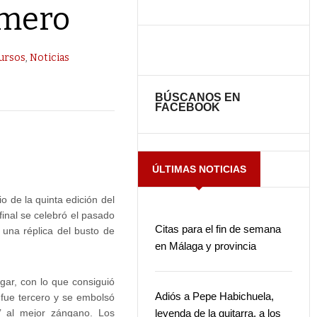
omero
ursos
,
Noticias
BÚSCANOS EN
FACEBOOK
ÚLTIMAS NOTICIAS
o de la quinta edición del
inal se celebró el pasado
Citas para el fin de semana
 una réplica del busto de
en Málaga y provincia
ar, con lo que consiguió
Adiós a Pepe Habichuela,
 fue tercero y se embolsó
o’ al mejor zángano. Los
leyenda de la guitarra, a los