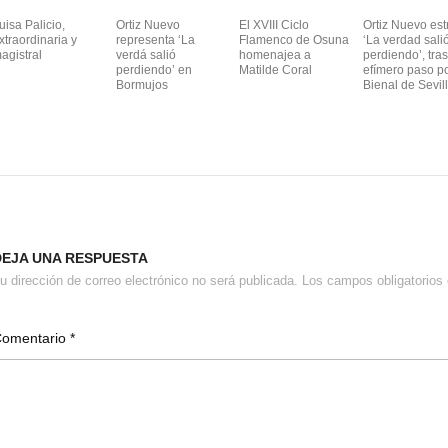
uisa Palicio,
Ortiz Nuevo
El XVIII Ciclo
Ortiz Nuevo est
xtraordinaria y
representa ‘La
Flamenco de Osuna
‘La verdad sali
agistral
verdá salió
homenajea a
perdiendo’, tras
perdiendo’ en
Matilde Coral
efímero paso po
Bormujos
Bienal de Sevil
DEJA UNA RESPUESTA
u dirección de correo electrónico no será publicada.
Los campos obligatorio
Comentario
*