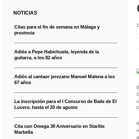
NOTICIAS
1
Citas para el fin de semana en Málaga y
provincia
Adiós a Pepe Habichuela, leyenda de la
guitarra, a los 82 años
Adiós al cantaor jerezano Manuel Malena a los
67 años
E
C
s
La inscripción para el I Concurso de Baile de El
Lucero, hasta el 20 de agosto
F
R
Cita con Omega 30 Aniversario en Starlite
m
Marbella
q