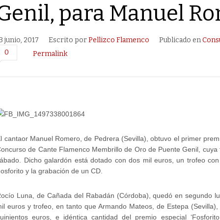
Genil, para Manuel R
3 junio, 2017
Escrito por
Pellizco Flamenco
Publicado en
Cons
0
Permalink
l cantaor Manuel Romero, de Pedrera (Sevilla), obtuvo el primer premi
oncurso de Cante Flamenco Membrillo de Oro de Puente Genil, cuya f
ábado. Dicho galardón está dotado con dos mil euros, un trofeo con
osforito y la grabación de un CD.
ocío Luna, de Cañada del Rabadán (Córdoba), quedó en segundo lug
il euros y trofeo, en tanto que Armando Mateos, de Estepa (Sevilla),
uinientos euros, e idéntica cantidad del premio especial ‘Fosforit