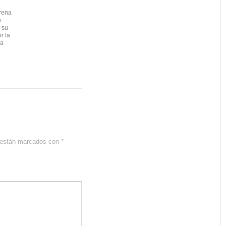
rena
ó
 su
r la
la
s están marcados con
*