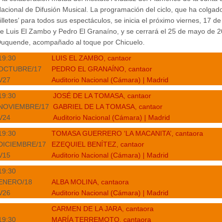
acional de Difusión Musical. La programación del ciclo, que ha colgado
illetes’ para todos sus espectáculos, se inicia el próximo viernes, 17 d
e Luis El Zambo y Pedro El Granaíno, y se cerrará el 25 de mayo de 20
uquende, acompañado al toque por Chicuelo.
19:30
LUIS EL ZAMBO, cantaor
OCTUBRE/17
PEDRO EL GRANAÍNO, cantaor
V27
Auditorio Nacional (Cámara) | Madrid
19:30
JOSÉ DE LA TOMASA, cantaor
NOVIEMBRE/17
GABRIEL DE LA TOMASA, cantaor
V24
Auditorio Nacional (Cámara) | Madrid
19:30
TOMASA GUERRERO ‘LA MACANITA’, cantaora
DICIEMBRE/17
EZEQUIEL BENÍTEZ, cantaor
V15
Auditorio Nacional (Cámara) | Madrid
19:30
ENERO/18
ALBA MOLINA, cantaora
V26
Auditorio Nacional (Cámara) | Madrid
CARMEN DE LA JARA, cantaora
19:30
MARÍA TERREMOTO, cantaora