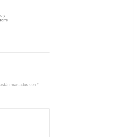
io y
 Torre
s están marcados con
*