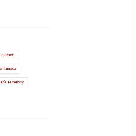
uquende
la Tomasa
aría Terremoto