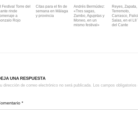
l Festival Torre del
Citas para el fin de
Andrés Bermúdez:
Reyes, Zapata,
ante rinde
semana en Málaga
«Tres sagas,
Terremoto,
omenaje a
y provincia
Zambo, Agujetas y
Carrasco, Palic
onzalo Rojo
Moneo, en un
Salas, en el LII
mismo festival»
del Cante
DEJA UNA RESPUESTA
u dirección de correo electrónico no será publicada.
Los campos obligatorio
Comentario
*