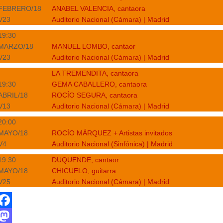
FEBRERO/18
ANABEL VALENCIA, cantaora
V23
Auditorio Nacional (Cámara) | Madrid
19:30
MARZO/18
MANUEL LOMBO, cantaor
V23
Auditorio Nacional (Cámara) | Madrid
LA TREMENDITA, cantaora
19:30
GEMA CABALLERO, cantaora
ABRIL/18
ROCÍO SEGURA, cantaora
V13
Auditorio Nacional (Cámara) | Madrid
20:00
MAYO/18
ROCÍO MÁRQUEZ + Artistas invitados
V4
Auditorio Nacional (Sinfónica) | Madrid
19:30
DUQUENDE, cantaor
MAYO/18
CHICUELO, guitarra
V25
Auditorio Nacional (Cámara) | Madrid
F