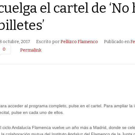
cuelga el cartel de ‘No
billetes’
8 octubre, 2017
Escrito por
Pellizco Flamenco
Publicado en
Fe
0
Permalink
ara acceder al programa completo, pulse en el cartel. Para ampliar la
ecital, pulse en cada uno de ellos.
l ciclo Andalucía Flamenca vuelve un año más a Madrid, donde se cel
 la colaboración mutua del Instituto Andaluz del Flamenco de la Junta 