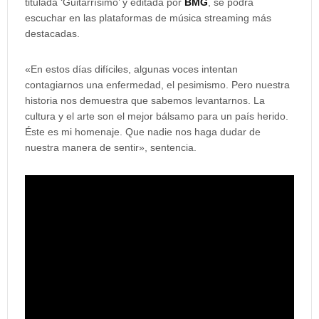
titulada ‘Guitarrísimo’ y editada por
BMG
, se podrá
escuchar en las plataformas de música streaming más
destacadas.
«En estos días difíciles, algunas voces intentan
contagiarnos una enfermedad, el pesimismo. Pero nuestra
historia nos demuestra que sabemos levantarnos. La
cultura y el arte son el mejor bálsamo para un país herido.
Éste es mi homenaje. Que nadie nos haga dudar de
nuestra manera de sentir», sentencia.