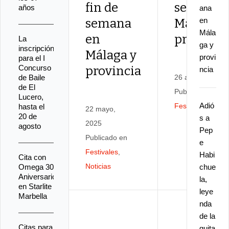
fin de
semana 
años
ana
en
semana
Málaga y
Mála
en
provinci
La
ga y
inscripción
Málaga y
provi
para el I
Concurso
provincia
ncia
de Baile
26 abril, 2024
de El
Publicado en
Lucero,
Adió
Festivales
,
Notic
hasta el
22 mayo,
20 de
s a
2025
agosto
Pep
Publicado en
e
Festivales
,
Habi
Cita con
Noticias
Omega 30
chue
Aniversario
la,
en Starlite
leye
Marbella
nda
de la
Citas para
guita