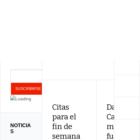
Citas
Daniel
para el
Casares: 
fin de
mejor re
NOTICIA
S
semana
fue conoc