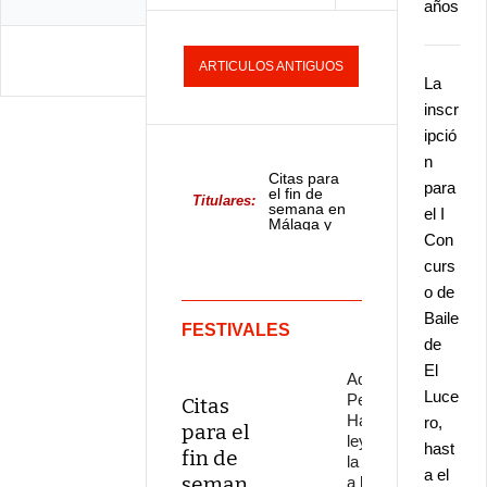
años
ARTICULOS ANTIGUOS
La
inscr
ipció
n
Citas para
para
el fin de
Titulares:
semana en
el I
Málaga y
provincia
Con
curs
o de
Baile
FESTIVALES
de
El
Adiós a
Luce
Pepe
Citas
Habichuela,
ro,
para el
leyenda de
hast
fin de
la guitarra,
a el
seman
a los 82