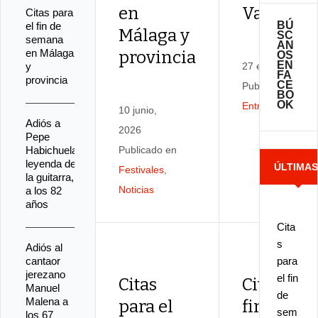
en
Valderr
Citas para
BÚ
el fin de
Málaga y
SC
semana
AN
en Málaga
provincia
OS
EN
y
27 enero, 2026
FA
provincia
CE
Publicado en
BO
OK
Entrevistas
10 junio,
Adiós a
2026
Pepe
Habichuela,
Publicado en
leyenda de
ÚLTIMA
Festivales
,
la guitarra,
Noticias
a los 82
NOTICIA
años
Cita
s
Adiós al
cantaor
para
jerezano
el fin
Citas
Citas para
Manuel
de
Malena a
para el
fin de
sem
los 67