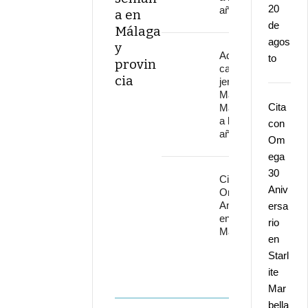
20
años
a en
de
Málaga
agos
y
Adiós al
to
provin
cantaor
cia
jerezano
Manuel
Cita
Malena
a los 67
con
años
Om
ega
30
Cita con
Aniv
Omega 30
Aniversario
ersa
en Starlite
rio
Marbella
en
Starl
ite
Mar
bella