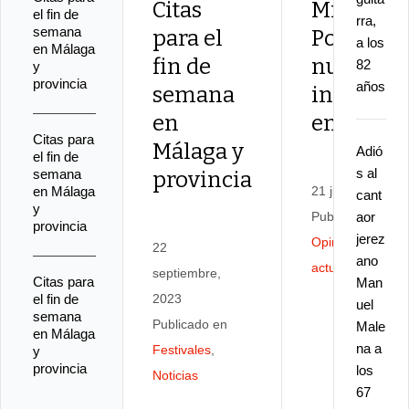
Citas
Miguel
el fin de
rra,
semana
para el
Poveda,
a los
en Málaga
fin de
nuevo éx
82
y
provincia
años
semana
incontes
en
en Málag
Citas para
Málaga y
Adió
el fin de
s al
semana
provincia
en Málaga
21 junio, 2023
cant
y
Publicado en
aor
provincia
jerez
Opinión
,
Reseña
22
ano
actuaciones
septiembre,
Citas para
Man
el fin de
2023
uel
semana
Publicado en
Male
en Málaga
na a
Festivales
,
y
provincia
los
Noticias
67