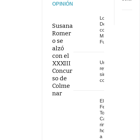
OPINIÓN
Los
Delinqüentes
Susana
conquistan
Romer
Marenostrum
o se
Fuengirola
alzó
con el
XXXIII
Una
revolución
Concur
sin
so de
continuidad
Colme
nar
El
Festival
Torre del
Cante
rinde
homenaje
a