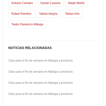
o
d
l
p
Antonio Canales
Daniel Casares
Mayte Martín
k
o
a
Rafael Ramírez
Tablao Alegría
Tablao Ario
n
r
Teatro Flamenco Málaga
t
i
r
NOTICIAS RELACIONADAS
Citas para el fin de semana en Málaga y provincia
Citas para el fin de semana en Málaga y provincia
Citas para el fin de semana en Málaga y provincia
Citas para el fin de semana en Málaga y provincia