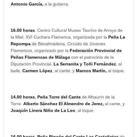
Antonio García,
a la guitarra.
16.00 horas
. Centro Cultural Museo Taurino de Arroyo de
la Miel. XVI Cuchara Flamenca, organizada por la
Peña La
Repompa
de Benalmádena. Circuito de Jóvenes
Flamencos, organizado por la
Federación Provincial de
Peñas Flamencas de Málaga
con el patrocinio de la
Diputación Provincial.
La Serranita y Toñi Fernández
, al
baile,
Carmen López
, al cante, y
Marcos Martín,
al toque.
14.00 horas. Peña Torre del Cante
de Alhaurín de la
Torre.
Alberto Sánchez El Almendro de Jerez,
al cante, y
Joaquín Linera Niño de La Leo
, al toque.
16.00 horas. Peña Rincón del Cante Las Castañetas
de