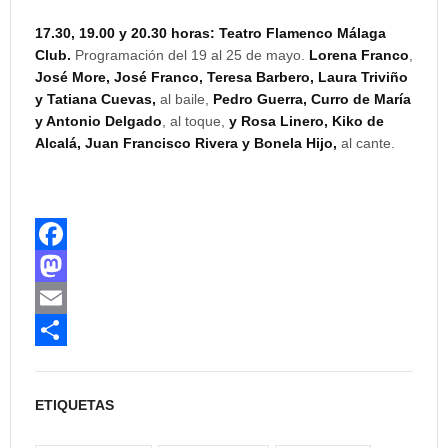
17.30, 19.00 y 20.30 horas: Teatro Flamenco Málaga
Club.
Programación del 19 al 25 de mayo.
Lorena Franco
,
José More, José Franco, Teresa Barbero, Laura Triviño
y Tatiana Cuevas,
al baile,
Pedro Guerra,
Curro de María
y Antonio Delgado
, al toque,
y Rosa Linero, Kiko de
Alcalá, Juan Francisco Rivera y Bonela Hijo,
al cante.
F
a
M
c
a
E
e
s
m
C
b
t
a
o
ETIQUETAS
o
o
i
m