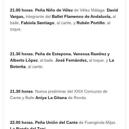
21.00 horas
.
Peña Niño de Vélez
de Vélez Málaga.
David
Vargas,
integrante del
Ballet Flamenco de Andalucía,
al
baile,
Fabiola Santiago
, al cante, y
Rubén Portillo
, al
toque.
21.30 horas. Peña de Estepona. Vanessa Ramírez y
Alberto López
, al baile.
José Fernández,
al toque, y
La
Boterita
, al cante.
21.30 horas
. Nueva preliminar del XXIX Concurso de
Cante y Baile
Aniya La Gitana
de Ronda.
22.00 horas. Peña Unión del Cante
de Fuengirola-Mijas.
La Banda del Tapi.