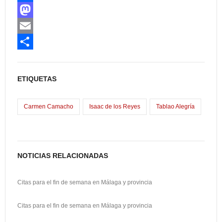
F
a
M
c
a
E
e
s
m
C
b
t
a
o
ETIQUETAS
o
o
i
m
o
d
l
p
Carmen Camacho
Isaac de los Reyes
Tablao Alegría
k
o
a
n
r
t
NOTICIAS RELACIONADAS
i
Citas para el fin de semana en Málaga y provincia
r
Citas para el fin de semana en Málaga y provincia