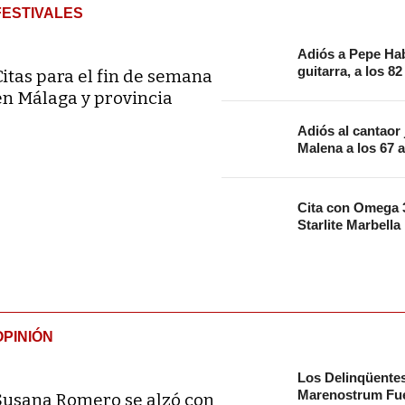
FESTIVALES
Adiós a Pepe Hab
guitarra, a los 8
Citas para el fin de semana
en Málaga y provincia
Adiós al cantaor
Malena a los 67 
Cita con Omega 3
Starlite Marbella
OPINIÓN
Los Delinqüente
Marenostrum Fue
Susana Romero se alzó con