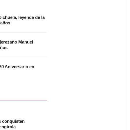
ichuela, leyenda de la
2 años
 jerezano Manuel
años
0 Aniversario en
s conquistan
ngirola