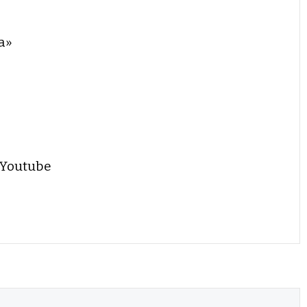
a»
 Youtube