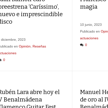
preestrena ‘Caríssimo’,
magia
nuevo e imprescindible
disco
10 junio, 2023
Publicado en
Opin
actuaciones
 diciembre, 2023
0
ublicado en
Opinión
,
Reseñas
ctuaciones
0
Rubén Lara abre hoy el
Manuel He
V Benalmádena
de oro al I
Flamenco Guitar Fest
Benalmád