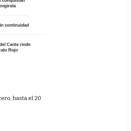
s conquistan
ngirola
in continuidad
 del Cante rinde
alo Rojo
cero, hasta el 20