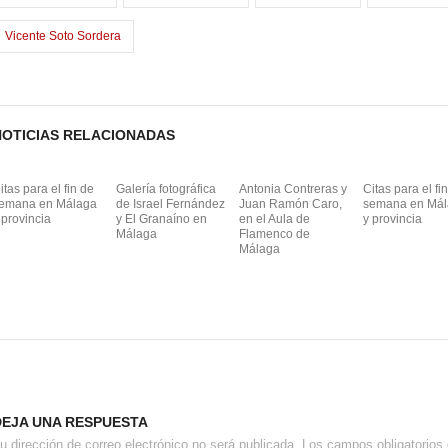
o
n
Vicente Soto Sordera
k
NOTICIAS RELACIONADAS
itas para el fin de
Galería fotográfica
Antonia Contreras y
Citas para el fi
emana en Málaga
de Israel Fernández
Juan Ramón Caro,
semana en Má
 provincia
y El Granaíno en
en el Aula de
y provincia
Málaga
Flamenco de
Málaga
DEJA UNA RESPUESTA
u dirección de correo electrónico no será publicada.
Los campos obligatorio