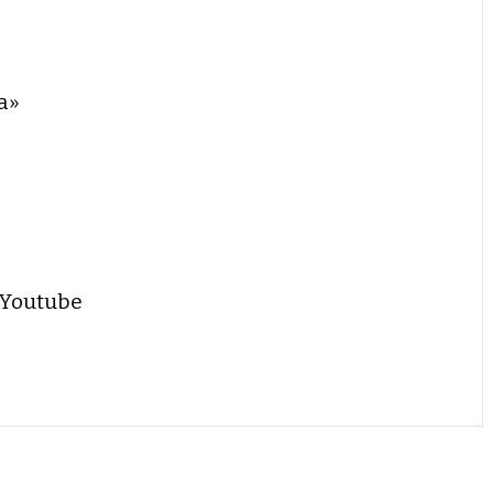
a»
 Youtube