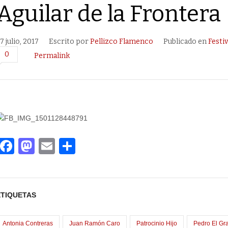
Aguilar de la Frontera
7 julio, 2017
Escrito por
Pellizco Flamenco
Publicado en
Festi
0
Permalink
F
M
E
C
a
a
m
o
c
st
ail
m
e
o
p
ETIQUETAS
b
d
ar
o
o
tir
Antonia Contreras
Juan Ramón Caro
Patrocinio Hijo
Pedro El Gr