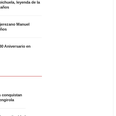
ichuela, leyenda de la
2 años
 jerezano Manuel
años
0 Aniversario en
s conquistan
ngirola