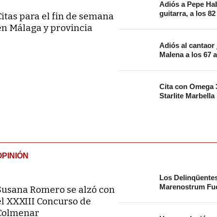
Adiós a Pepe Hab
guitarra, a los 8
Citas para el fin de semana
en Málaga y provincia
Adiós al cantaor
Malena a los 67 
Cita con Omega 3
Starlite Marbella
OPINIÓN
Los Delinqüente
Marenostrum Fue
Susana Romero se alzó con
el XXXIII Concurso de
Colmenar