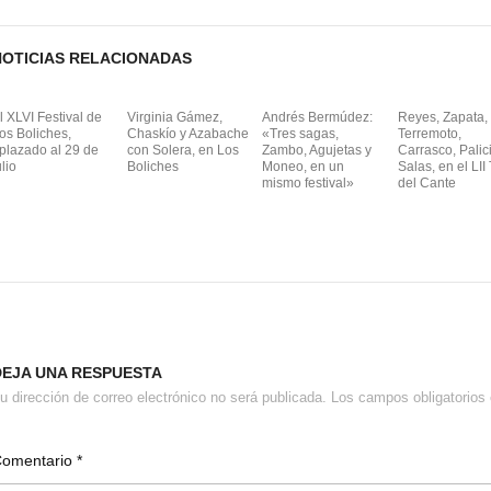
n
NOTICIAS RELACIONADAS
l XLVI Festival de
Virginia Gámez,
Andrés Bermúdez:
Reyes, Zapata,
os Boliches,
Chaskío y Azabache
«Tres sagas,
Terremoto,
plazado al 29 de
con Solera, en Los
Zambo, Agujetas y
Carrasco, Palic
ulio
Boliches
Moneo, en un
Salas, en el LII
mismo festival»
del Cante
DEJA UNA RESPUESTA
u dirección de correo electrónico no será publicada.
Los campos obligatorio
Comentario
*