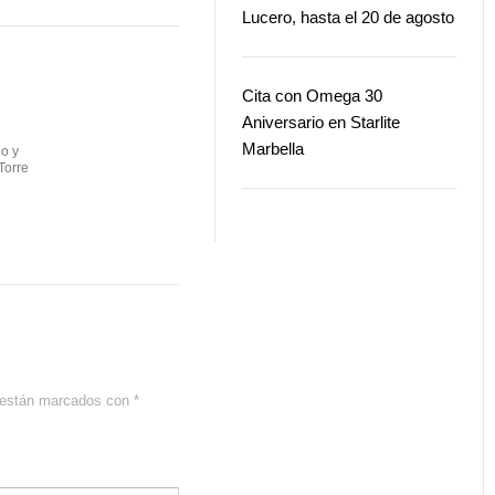
Lucero, hasta el 20 de agosto
Cita con Omega 30
Aniversario en Starlite
Marbella
io y
 Torre
s están marcados con
*