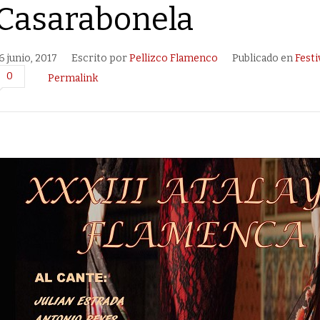
Casarabonela
6 junio, 2017
Escrito por
Pellizco Flamenco
Publicado en
Festi
0
Permalink