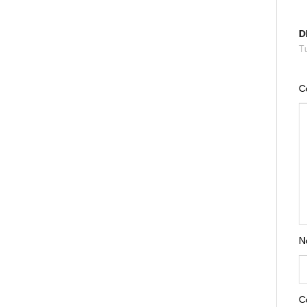
D
Tu
C
N
C