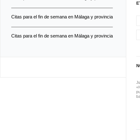
E
o
o
i
Citas para el fin de semana en Málaga y provincia
o
d
l
p
k
o
a
Citas para el fin de semana en Málaga y provincia
n
r
t
i
N
r
J
«
pu
ba