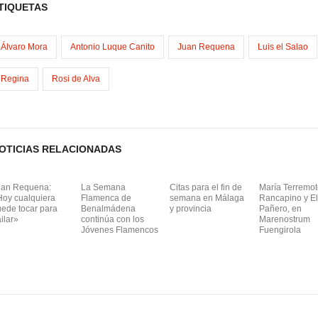
TIQUETAS
m
Álvaro Mora
Antonio Luque Canito
Juan Requena
Luis el Salao
Regina
Rosi de Alva
OTICIAS RELACIONADAS
uan Requena:
La Semana
Citas para el fin de
María Terremot
Hoy cualquiera
Flamenca de
semana en Málaga
Rancapino y El
ede tocar para
Benalmádena
y provincia
Pañero, en
ilar»
continúa con los
Marenostrum
Jóvenes Flamencos
Fuengirola