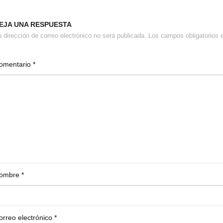
EJA UNA RESPUESTA
 dirección de correo electrónico no será publicada.
Los campos obligatorios
omentario
*
ombre
*
orreo electrónico
*