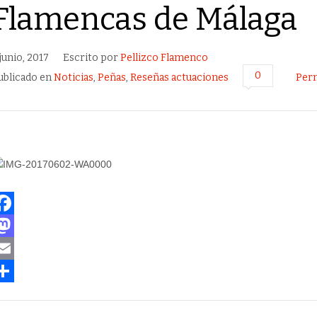
Flamencas de Málaga
 junio, 2017
Escrito por
Pellizco Flamenco
0
ublicado en
Noticias
,
Peñas
,
Reseñas actuaciones
Per
M
m