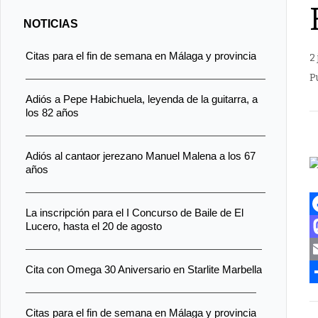
NOTICIAS
Citas para el fin de semana en Málaga y provincia
2
P
Adiós a Pepe Habichuela, leyenda de la guitarra, a
los 82 años
Adiós al cantaor jerezano Manuel Malena a los 67
años
La inscripción para el I Concurso de Baile de El
Lucero, hasta el 20 de agosto
F
a
Cita con Omega 30 Aniversario en Starlite Marbella
c
a
E
e
s
C
Citas para el fin de semana en Málaga y provincia
b
t
a
o