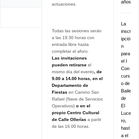
años
actuaciones.
La
Todas las sesiones serán
inscr
a las 19.30 horas con
ipció
entrada libre hasta
n
completar el aforo.
para
Las invitaciones
el I
pueden retirarse
el
Con
mismo día del evento
, de
curs
9.00 a 14.00 horas, en el
o de
Departamento de
Baile
Fiestas
en Camino San
de
Rafael (Nave de Servicios
El
Operativos)
o en el
propio Centro Cultural
Luce
de Calle Ollerías
a partir
ro,
de las 16.00 horas.
hast
a el