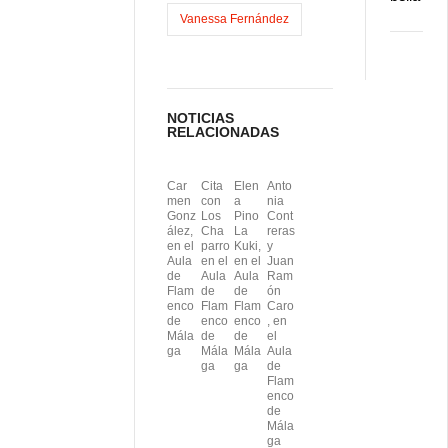
Vanessa Fernández
r
NOTICIAS
RELACIONADAS
Car
Cita
Elen
Anto
men
con
a
nia
Gonz
Los
Pino
Cont
ález,
Cha
La
reras
en el
parro
Kuki,
y
Aula
en el
en el
Juan
de
Aula
Aula
Ram
Flam
de
de
ón
enco
Flam
Flam
Caro
de
enco
enco
, en
Mála
de
de
el
ga
Mála
Mála
Aula
ga
ga
de
Flam
enco
de
Mála
ga