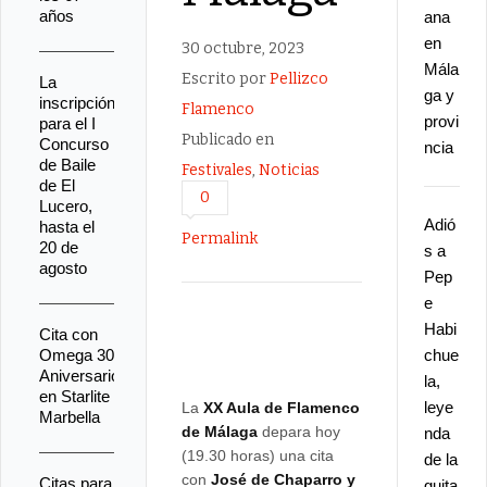
años
ana
en
30 octubre, 2023
Mála
Escrito por
Pellizco
La
ga y
inscripción
Flamenco
provi
para el I
Publicado en
Concurso
ncia
de Baile
Festivales
,
Noticias
de El
0
Lucero,
Adió
hasta el
Permalink
20 de
s a
agosto
Pep
e
Habi
Cita con
Omega 30
chue
Aniversario
la,
en Starlite
leye
La
XX Aula de Flamenco
Marbella
de Málaga
depara hoy
nda
(19.30 horas) una cita
de la
con
José de Chaparro y
Citas para
guita