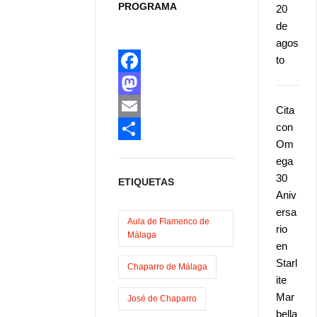
PROGRAMA
20
de
agos
to
F
a
M
Cita
con
c
a
E
Om
e
s
m
C
ega
b
t
a
o
30
ETIQUETAS
Aniv
o
o
i
m
ersa
o
d
l
p
Aula de Flamenco de
rio
Málaga
k
o
a
en
Starl
n
r
Chaparro de Málaga
ite
t
Mar
José de Chaparro
i
bella