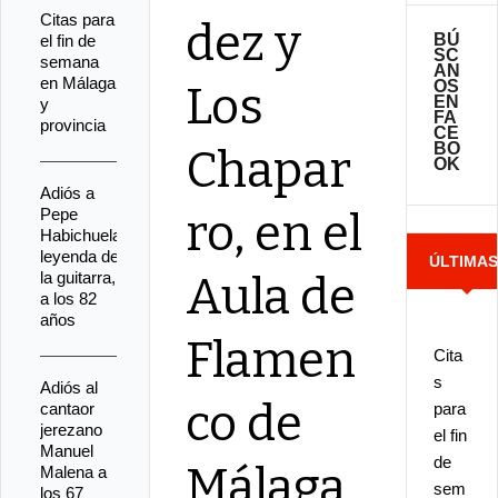
Citas para
dez y
BÚ
el fin de
SC
semana
AN
en Málaga
OS
Los
EN
y
FA
provincia
CE
BO
Chapar
OK
Adiós a
Pepe
ro, en el
Habichuela,
leyenda de
ÚLTIMA
la guitarra,
Aula de
a los 82
NOTICIA
años
Flamen
Cita
s
Adiós al
co de
cantaor
para
jerezano
el fin
Manuel
de
Málaga
Malena a
sem
los 67