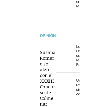
en Starlite
Marbella
OPINIÓN
Los
Delinqüentes
Susana
conquistan
Romer
Marenostrum
o se
Fuengirola
alzó
con el
XXXIII
Una
revolución
Concur
sin
so de
continuidad
Colme
nar