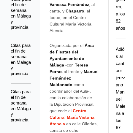
el fin de
Vanessa Fernández
, al
rra,
semana
cante, y
Chaparro
, al
a los
en Málaga
toque, en el Centro
82
y
Cultural María Victoria
provincia
años
Atencia.
Citas para
Organizada por el
Área
Adió
el fin de
de
Fiestas del
s al
semana
Ayuntamiento de
en Málaga
cant
Málaga
-con
Teresa
y
aor
Porras
al frente y
Manuel
provincia
jerez
Fernández
Maldonado
como
ano
coordinador del Aula-,
Citas para
Man
el fin de
con la colaboración de
uel
semana
la Diputación Provincial,
Male
en Málaga
que cede el
Centro
na a
y
Cultural María Victoria
provincia
los
Atencia
en calle Ollerías,
67
consta de ocho