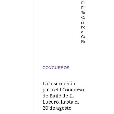
El
Festival
Torre del
Cante
rinde
homenaje
a
Gonzalo
Rojo
CONCURSOS
La inscripción
para el I Concurso
de Baile de El
Lucero, hasta el
20 de agosto