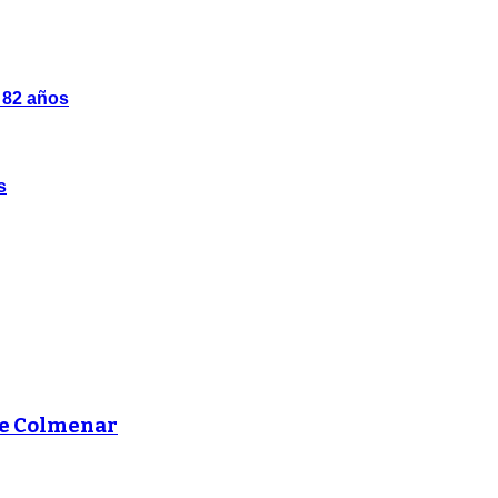
s 82 años
s
de Colmenar