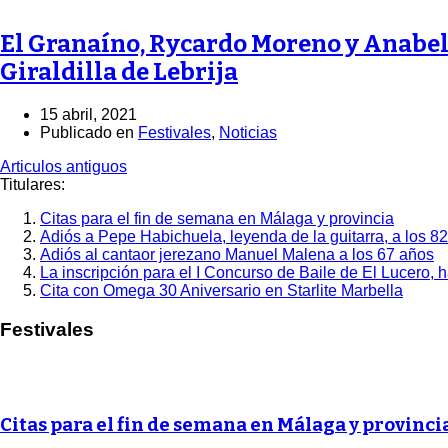
El Granaíno, Rycardo Moreno y Anabel 
Giraldilla de Lebrija
15 abril, 2021
Publicado en
Festivales
,
Noticias
Articulos antiguos
Titulares:
Citas para el fin de semana en Málaga y provincia
Adiós a Pepe Habichuela, leyenda de la guitarra, a los 8
Adiós al cantaor jerezano Manuel Malena a los 67 años
La inscripción para el I Concurso de Baile de El Lucero, 
Cita con Omega 30 Aniversario en Starlite Marbella
Festivales
Citas para el fin de semana en Málaga y provinci