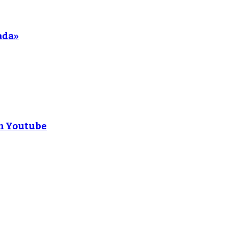
ada»
en Youtube