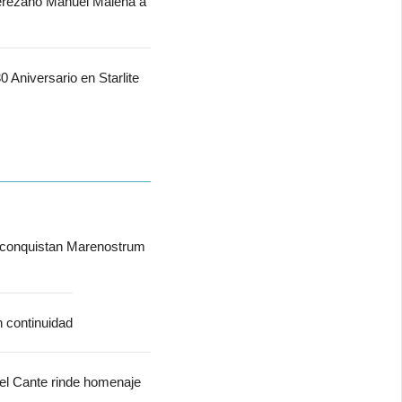
jerezano Manuel Malena a
 Aniversario en Starlite
 conquistan Marenostrum
n continuidad
del Cante rinde homenaje