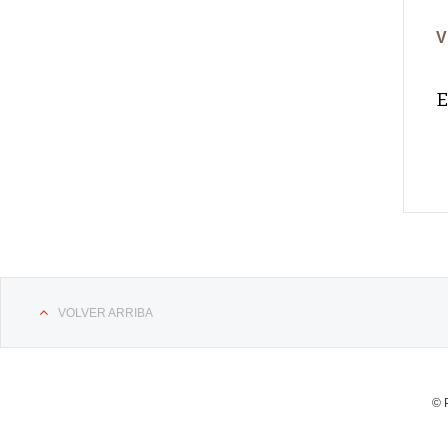
V
E
VOLVER ARRIBA
© 