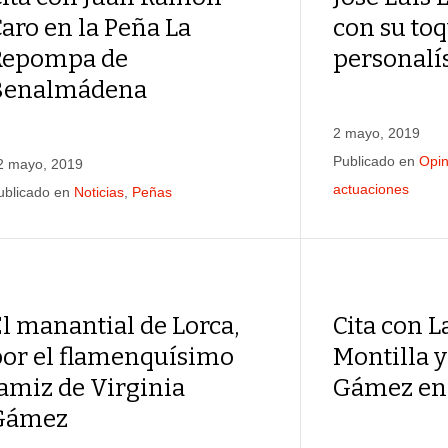
aro en la Peña La
con su to
Repompa de
personal
Benalmádena
2 mayo, 2019
Publicado en
Opin
2 mayo, 2019
actuaciones
ublicado en
Noticias
,
Peñas
l manantial de Lorca,
Cita con L
por el flamenquísimo
Montilla y
amiz de Virginia
Gámez en
Gámez