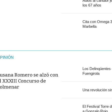
Adiós al cantaor 
los 67 años
Cita con Omega 30
Marbella
PINIÓN
Los Delinqüentes
Fuengirola
usana Romero se alzó con
l XXXIII Concurso de
olmenar
Una revolución si
El Festival Torre 
a Gonzalo Rojo