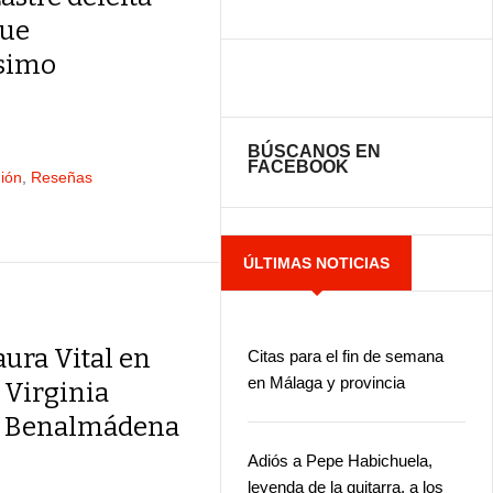
que
ísimo
BÚSCANOS EN
FACEBOOK
ión
,
Reseñas
ÚLTIMAS NOTICIAS
aura Vital en
Citas para el fin de semana
en Málaga y provincia
 Virginia
 Benalmádena
Adiós a Pepe Habichuela,
leyenda de la guitarra, a los