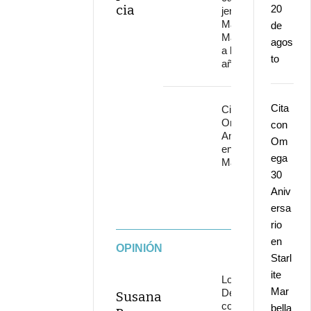
cia
20
jerezano
Manuel
de
Malena
agos
a los 67
to
años
Cita
Cita con
Omega 30
con
Aniversario
Om
en Starlite
ega
Marbella
30
Aniv
ersa
rio
en
OPINIÓN
Starl
ite
Los
Mar
Delinqüentes
Susana
conquistan
bella