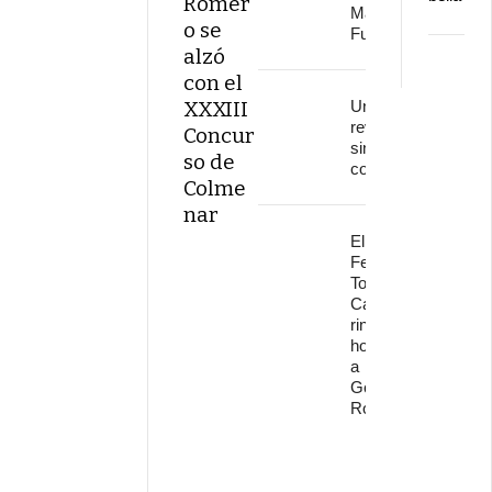
Romer
Marenostrum
o se
Fuengirola
alzó
con el
XXXIII
Una
revolución
Concur
sin
so de
continuidad
Colme
nar
El
Festival
Torre del
Cante
rinde
homenaje
a
Gonzalo
Rojo