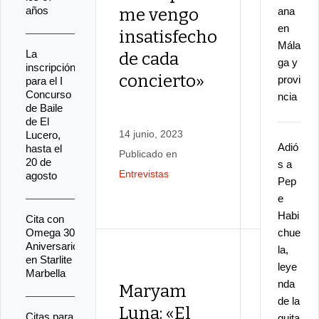
años
me vengo
va más
ana
en
insatisfecho
de los
Mála
La
de cada
cantes
ga y
inscripción
concierto»
ida y
provi
para el I
Concurso
ncia
vuelta
de Baile
de El
14 junio, 2023
Lucero,
Adió
hasta el
Publicado en
9 abril, 202
20 de
s a
Entrevistas
agosto
Publicado e
Pep
Entrevistas
e
Habi
Cita con
Omega 30
chue
Aniversario
la,
en Starlite
leye
Marbella
nda
Maryam
Anton
de la
Luna: «El
Contre
Citas para
guita