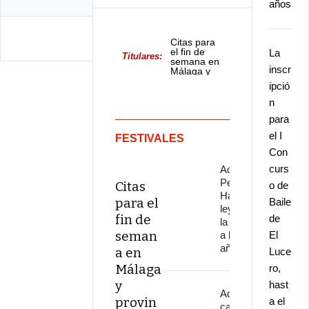
años
Citas para
el fin de
La
Titulares:
semana en
inscr
Málaga y
provincia
ipció
n
para
el I
FESTIVALES
Con
curs
Adiós a
Pepe
Citas
o de
Habichuela,
para el
Baile
leyenda de
fin de
de
la guitarra,
seman
a los 82
El
años
a en
Luce
Málaga
ro,
y
hast
Adiós al
provin
a el
cantaor