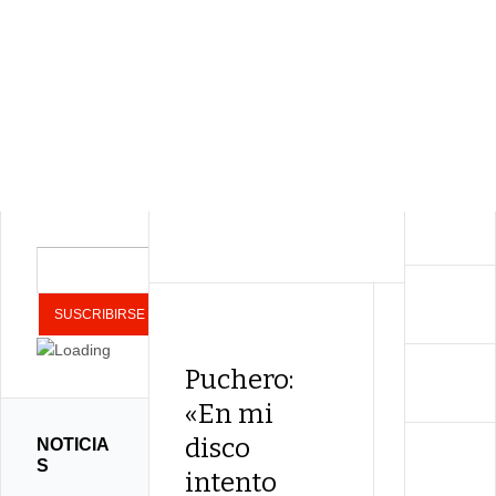
Puchero:
Ángel
«En mi
Toleda
disco
«De
NOTICIA
S
intento
peque