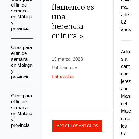
el fin de
flamenco es
«No p
rra,
semana
a los
una
cantar
en Málaga
82
y
herencia
mism
provincia
años
cultural»
letra p
soleá 1
Citas para
Adió
el fin de
años»
s al
semana
19 marzo, 2023
en Málaga
cant
Publicado en
y
aor
Entrevistas
provincia
7 marzo, 2
jerez
Publicado e
ano
Citas para
Entrevistas
Man
el fin de
uel
semana
Male
en Málaga
na a
y
provincia
los
ARTICULOS ANTIGUOS
67