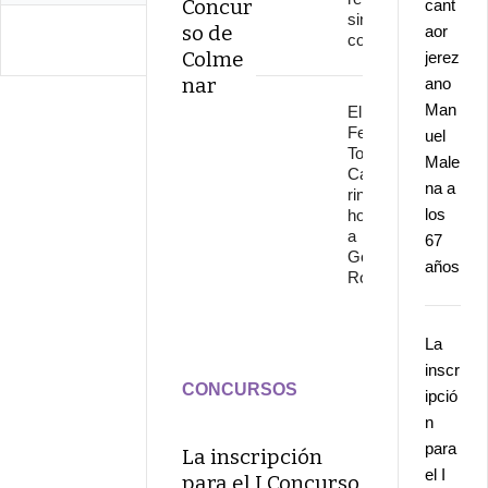
Concur
cant
sin
so de
aor
continuidad
Colme
jerez
nar
ano
Man
El
Festival
uel
Torre del
Male
Cante
na a
rinde
los
homenaje
a
67
Gonzalo
años
Rojo
La
inscr
CONCURSOS
ipció
n
para
La inscripción
el I
para el I Concurso