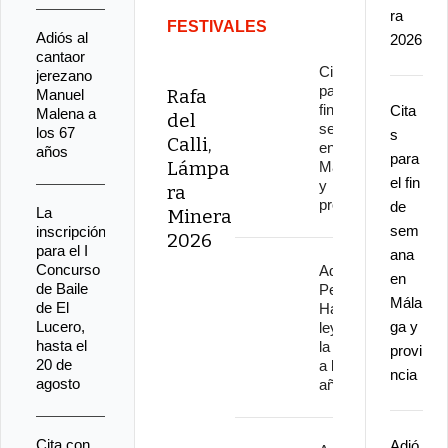
ra
FESTIVALES
Adiós al
2026
cantaor
Citas
jerezano
para el
Rafa
Manuel
fin de
Cita
Malena a
del
semana
los 67
s
Calli,
en
años
para
Lámpa
Málaga
el fin
y
ra
provincia
de
La
Minera
sem
inscripción
2026
para el I
ana
Concurso
Adiós a
en
de Baile
Pepe
Mála
de El
Habichuela,
Lucero,
ga y
leyenda de
hasta el
la guitarra,
provi
20 de
a los 82
ncia
agosto
años
Cita con
Adió