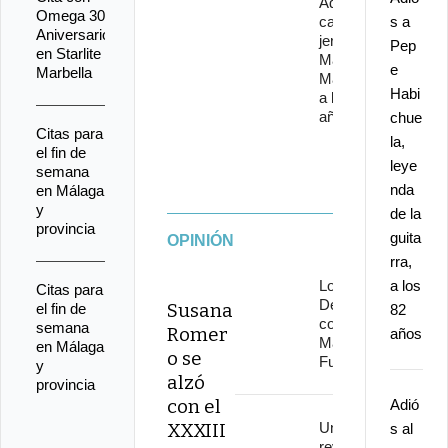
Adiós al
Omega 30
cantaor
s a
Aniversario
jerezano
Pep
en Starlite
Manuel
e
Marbella
Malena
Habi
a los 67
años
chue
Citas para
la,
el fin de
leye
semana
nda
en Málaga
y
de la
provincia
guita
OPINIÓN
rra,
Los
a los
Citas para
Delinqüentes
Susana
el fin de
82
conquistan
semana
Romer
años
Marenostrum
en Málaga
o se
Fuengirola
y
alzó
provincia
con el
Adió
XXXIII
Una
s al
revolución