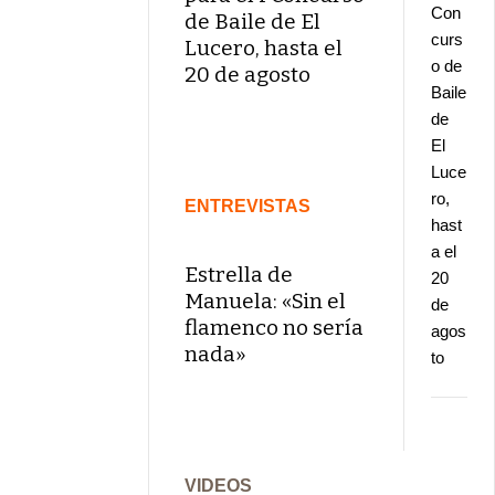
Con
de Baile de El
curs
Lucero, hasta el
o de
20 de agosto
Baile
de
El
Luce
ro,
ENTREVISTAS
hast
a el
Estrella de
20
Manuela: «Sin el
de
flamenco no sería
agos
nada»
to
VIDEOS