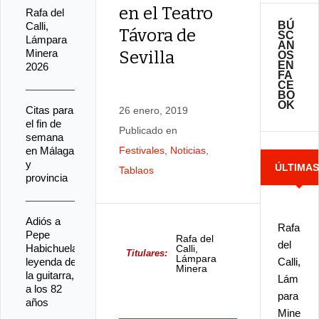
en el Teatro
Rafa del
BÚ
Calli,
Távora de
SC
Lámpara
AN
Minera
Sevilla
OS
EN
2026
FA
CE
BO
OK
Citas para
26 enero, 2019
el fin de
Publicado en
semana
en Málaga
Festivales
,
Noticias
,
y
ÚLTIMA
Tablaos
provincia
NOTICIA
Adiós a
Rafa
Pepe
Rafa del
del
Habichuela,
Calli,
Titulares:
Lámpara
leyenda de
Calli,
Minera
la guitarra,
2026
Lám
a los 82
para
años
Mine