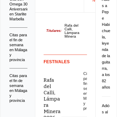
Noticias
Omega 30
s a
Aniversario
Pep
en Starlite
e
Marbella
Habi
Rafa del
Calli,
chue
Titulares:
Lámpara
Citas para
Minera
la,
el fin de
2026
leye
semana
nda
en Málaga
y
de la
provincia
FESTIVALES
guita
rra,
Citas
a los
Citas para
para el
Rafa
el fin de
82
fin de
semana
del
años
semana
en Málaga
Calli,
en
y
Lámpa
Málaga
provincia
y
ra
Adió
provincia
Minera
s al