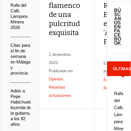
flamenco
Rocío
Rafa del
BÚ
Calli,
de una
Bazán, 
SC
Lámpara
AN
Minera
pulcritud
el Ciclo
OS
EN
2026
FA
exquisita
‘Andalu
CE
BO
Flamenc
OK
Citas para
el fin de
1 diciembre,
semana
en Málaga
2022
5 abril, 2019
y
ÚLTIMA
Publicado en
Publicado en
provincia
Opinión
,
Festivales
,
NOTICIA
Reseñas
Noticias
Adiós a
Rafa
actuaciones
Pepe
del
Habichuela,
leyenda de
Calli,
la guitarra,
Lám
a los 82
para
años
Mine