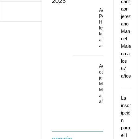
2026
cant
aor
Adiós a
Pepe
jerez
Habichuela,
ano
leyenda de
Man
la guitarra,
uel
a los 82
años
Male
na a
los
Adiós al
67
cantaor
años
jerezano
Manuel
Malena
a los 67
La
años
inscr
ipció
n
para
el I