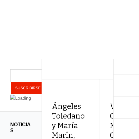
Ángeles
Virgini
Toledano
Gámez,
y María
Melcho
NOTICIA
S
Marín,
Ortega 