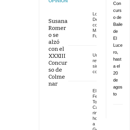
OPINIÓN
Con
curs
Los
o de
Delinqüentes
Susana
Baile
conquistan
Romer
Marenostrum
de
o se
Fuengirola
El
alzó
Luce
con el
ro,
XXXIII
Una
hast
revolución
Concur
sin
a el
so de
continuidad
20
Colme
de
nar
agos
El
to
Festival
Torre del
Cante
rinde
homenaje
a
Gonzalo