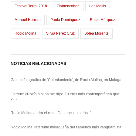
k
o
a
Festival Terral 2018
Flamencohen
Los Mellis
n
r
Manuel Herrera
Paula Domínguez
Rocío Márquez
t
i
Rocío Molina
Silvia Pérez Cruz
Soleá Morente
r
NOTICIAS RELACIONADAS
Galería fotográfica de ‘Calentamiento’, de Rocío Molina, en Málaga
Carrete: «Rocío Molina me dijo: ‘Tú eres más contemporáneo que
yo’»
Rocío Molina abrirá el ciclo ‘Flamenco lo serás tú’
Rocío Molina, referente malagueña del flamenco más vanguardista