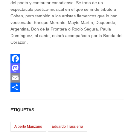
del poeta y cantauto
r canadiense. Se trata de un
espectáculo poético-musical en el que se rinde tributo a
Cohen, pero también a los artistas flamencos que lo han
versionado: Enrique Morente, Mayte Martín, Duquende,
Argentina, Don de la Frontera o Rocío Segura. Paula
Domínguez, al cante, estará acompañada por la Banda del
Corazón.
F
a
M
c
a
E
e
s
m
C
b
t
a
o
ETIQUETAS
o
o
i
m
o
d
l
p
Alberto Manzano
Eduardo Trassierra