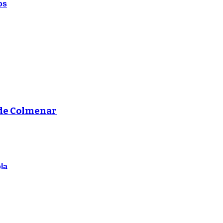
os
 de Colmenar
la