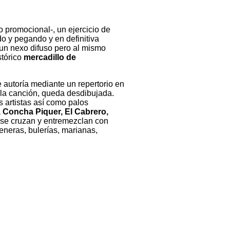
o promocional-, un ejercicio de
o y pegando y en definitiva
un nexo difuso pero al mismo
stórico
mercadillo de
e autoría mediante un repertorio en
y la canción, queda desdibujada.
artistas así como palos
 Concha Piquer, El Cabrero,
se cruzan y entremezclan con
neras, bulerías, marianas,