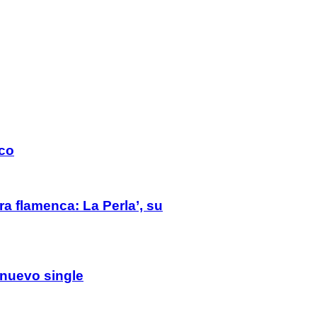
nco
a flamenca: La Perla’, su
 nuevo single