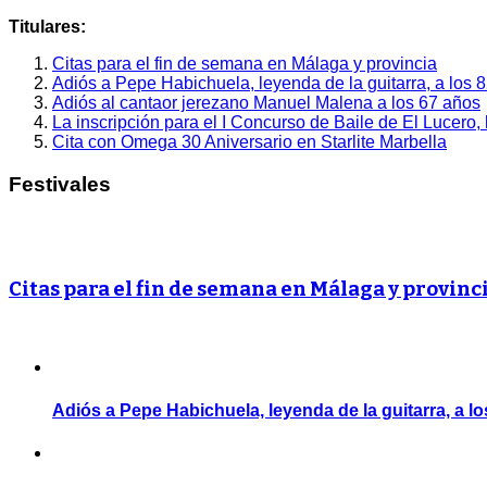
Titulares:
Citas para el fin de semana en Málaga y provincia
Adiós a Pepe Habichuela, leyenda de la guitarra, a los 
Adiós al cantaor jerezano Manuel Malena a los 67 años
La inscripción para el I Concurso de Baile de El Lucero,
Cita con Omega 30 Aniversario en Starlite Marbella
Festivales
Citas para el fin de semana en Málaga y provinc
Adiós a Pepe Habichuela, leyenda de la guitarra, a l