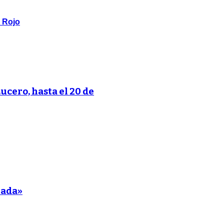
o Rojo
Lucero, hasta el 20 de
nada»