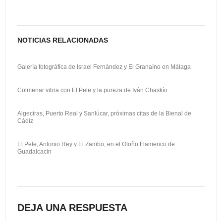
t
i
NOTICIAS RELACIONADAS
r
Galería fotográfica de Israel Fernández y El Granaíno en Málaga
Colmenar vibra con El Pele y la pureza de Iván Chaskío
Algeciras, Puerto Real y Sanlúcar, próximas citas de la Bienal de
Cádiz
El Pele, Antonio Rey y El Zambo, en el Otoño Flamenco de
Guadalcacin
DEJA UNA RESPUESTA