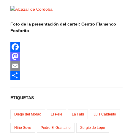
Foto de la presentación del cartel: Centro Flamenco
Fosforito
F
a
M
c
a
E
e
s
m
C
b
t
a
o
ETIQUETAS
o
o
i
m
o
d
l
p
Diego del Morao
El Pele
La Fabi
Luis Calderito
k
o
a
Niño Seve
Pedro El Granaíno
Sergio de Lope
n
r