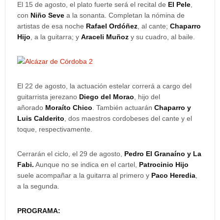
El 15 de agosto, el plato fuerte será el recital de
El Pele
,
con
Niño Seve
a la sonanta. Completan la nómina de
artistas de esa noche
Rafael Ordóñez
, al cante;
Chaparro
Hijo
, a la guitarra; y
Araceli Muñoz
y su cuadro, al baile.
El 22 de agosto, la actuación estelar correrá a cargo del
guitarrista jerezano
Diego del Morao
, hijo del
añorado
Moraíto Chico
. También actuarán
Chaparro y
Luis Calderito
, dos maestros cordobeses del cante y el
toque, respectivamente.
Cerrarán el ciclo, el 29 de agosto,
Pedro El Granaíno y La
Fabi.
Aunque no se indica en el cartel,
Patrocinio Hijo
suele acompañar a la guitarra al primero y
Paco Heredia
,
a la segunda.
PROGRAMA: