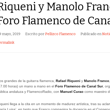
Riqueni y Manolo Fran
Foro Flamenco de Cana
9 mayo, 2019
Escrito por
Pellizco Flamenco
Publicado en
Noti
ermalink
os grandes de la guitarra flamenca,
Rafael Riqueni
y
Manolo Franco
17.00 horas) un mano a mano en el
Foro Flamenco de Canal Sur
, or
ública andaluza y FlamencoRadio, con
Manuel Curao
como maestro d
iqueni llega a la cita en un momento de madurez artística, tras su ac
aría Luisa’, en tanto que Franco compagina la docencia en el Conserv