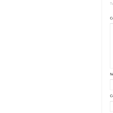
Tu
C
N
C