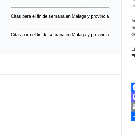
a
Citas para el fin de semana en Málaga y provincia
A
S
d
Citas para el fin de semana en Málaga y provincia
E
F
F
a
c
a
E
e
s
C