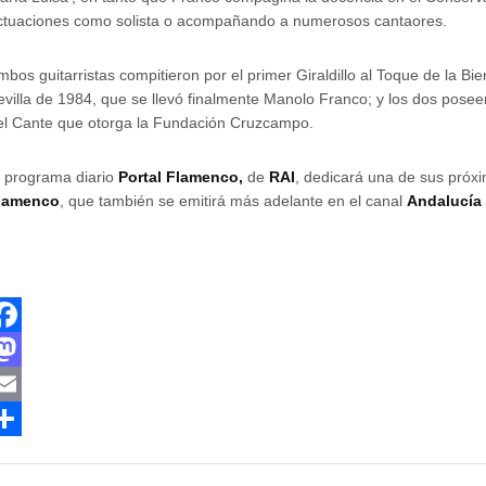
ctuaciones como solista o acompañando a numerosos cantaores.
mbos guitarristas compitieron por el primer Giraldillo al Toque de la B
evilla de 1984, que se llevó finalmente Manolo Franco; y los dos pose
el Cante que otorga la Fundación Cruzcampo.
l programa diario
Portal Flamenco,
de
RAI
, dedicará una de sus próx
lamenco
, que también se emitirá más adelante en el canal
Andalucía 
M
m