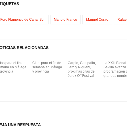
TIQUETAS
m
Foro Flamenco de Canal Sur
Manolo Franco
Manuel Curao
Rafae
OTICIAS RELACIONADAS
tas para el fin de
Citas para el fin de
Carpio, Campallo,
La XXIII Bienal
emana en Málaga
semana en Málaga
Jero y Riqueni,
Sevilla avanza
provincia
y provincia
próximas citas del
programación 
Jerez Off Festival
grandes nomb
EJA UNA RESPUESTA