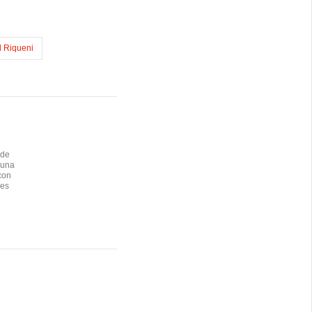
l Riqueni
 de
 una
con
res