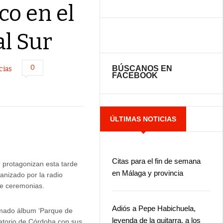
co en el
l Sur
0
BÚSCANOS EN
cias
FACEBOOK
ÚLTIMAS NOTICIAS
Citas para el fin de semana
, protagonizan esta tarde
en Málaga y provincia
ganizado por la radio
e ceremonias.
Adiós a Pepe Habichuela,
lamado álbum ‘Parque de
leyenda de la guitarra, a los
atorio de Córdoba con sus