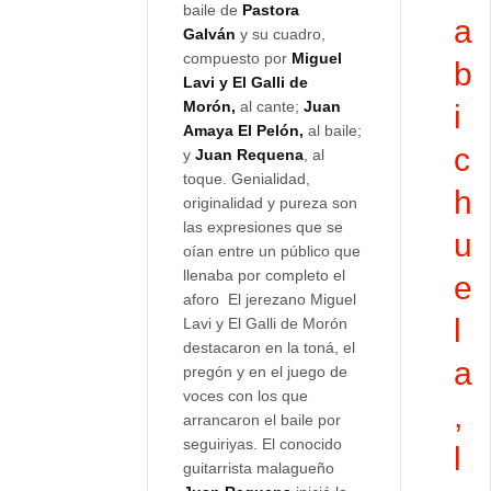
baile de
Pastora
a
Galván
y su cuadro,
compuesto por
Miguel
b
Lavi y El Galli de
Morón,
al cante;
Juan
i
Amaya El Pelón,
al baile;
c
y
Juan Requena
, al
toque. Genialidad,
h
originalidad y pureza son
las expresiones que se
u
oían entre un público que
llenaba por completo el
e
aforo El jerezano Miguel
l
Lavi y El Galli de Morón
destacaron en la toná, el
a
pregón y en el juego de
voces con los que
,
arrancaron el baile por
seguiriyas. El conocido
l
guitarrista malagueño