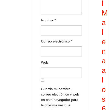
l
M
Nombre
*
a
l
e
Correo electrónico
*
n
a
Web
a
l
o
Guarda mi nombre,
correo electrónico y web
s
en este navegador para
la próxima vez que
6