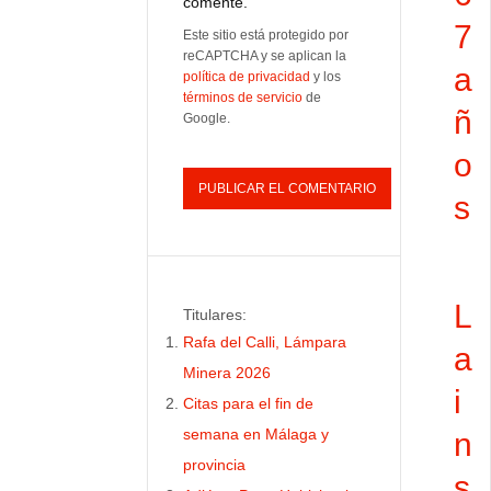
comente.
7
Este sitio está protegido por
reCAPTCHA y se aplican la
a
política de privacidad
y los
términos de servicio
de
ñ
Google.
o
s
L
Titulares:
Rafa del Calli, Lámpara
a
Minera 2026
i
Citas para el fin de
semana en Málaga y
n
provincia
s