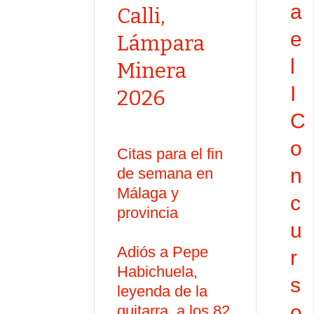
a
Calli,
e
Lámpara
l
Minera
I
2026
C
o
Citas para el fin
n
de semana en
Málaga y
c
provincia
u
Adiós a Pepe
r
Habichuela,
s
leyenda de la
o
guitarra, a los 82