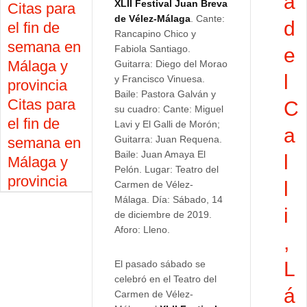
a
XLII Festival Juan Breva
Citas para
de Vélez-Málaga
. Cante:
d
el fin de
Rancapino Chico y
semana en
Fabiola Santiago.
e
Málaga y
Guitarra: Diego del Morao
l
y Francisco Vinuesa.
provincia
Baile: Pastora Galván y
Citas para
C
su cuadro: Cante: Miguel
el fin de
Lavi y El Galli de Morón;
a
Guitarra: Juan Requena.
semana en
Baile: Juan Amaya El
l
Málaga y
Pelón. Lugar: Teatro del
provincia
l
Carmen de Vélez-
Málaga. Día: Sábado, 14
i
de diciembre de 2019.
Aforo: Lleno.
,
L
El pasado sábado se
celebró en el Teatro del
á
Carmen de Vélez-