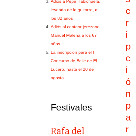
Adiós a Pepe Habichuela,
c
leyenda de la guitarra, a
los 82 años
r
Adiós al cantaor jerezano
i
Manuel Malena a los 67
años
p
La inscripción para el I
c
Concurso de Baile de El
i
Lucero, hasta el 20 de
agosto
ó
n
p
Festivales
a
r
Rafa del