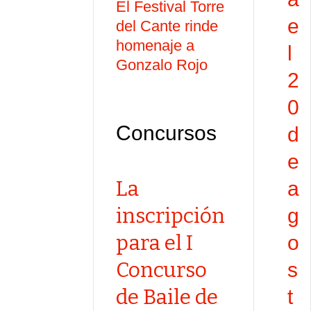
El Festival Torre
e
del Cante rinde
homenaje a
l
Gonzalo Rojo
2
0
Concursos
d
e
La
a
inscripción
g
para el I
o
Concurso
s
de Baile de
t