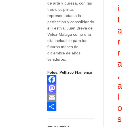
de arte y pureza, con las
i
tres disciplinas
representadas a la
t
perfección y consolidando
el Festival Juan Breva de
a
Vélez-Málaga como una
r
cita ineludible para los
futuros meses de
r
diciembre de años
venideros.
a
,
Fotos: Pellizco Flamenco
a
F
l
a
M
o
c
a
E
e
s
m
C
s
b
t
a
o