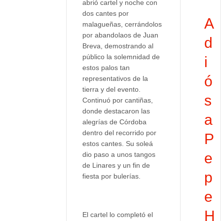
abrió cartel y noche con
dos cantes por
A
malagueñas, cerrándolos
por abandolaos de Juan
d
Breva, demostrando al
público la solemnidad de
i
estos palos tan
ó
representativos de la
tierra y del evento.
s
Continuó por cantiñas,
donde destacaron las
a
alegrías de Córdoba
dentro del recorrido por
P
estos cantes. Su soleá
e
dio paso a unos tangos
de Linares y un fin de
p
fiesta por bulerías.
e
H
El cartel lo completó el