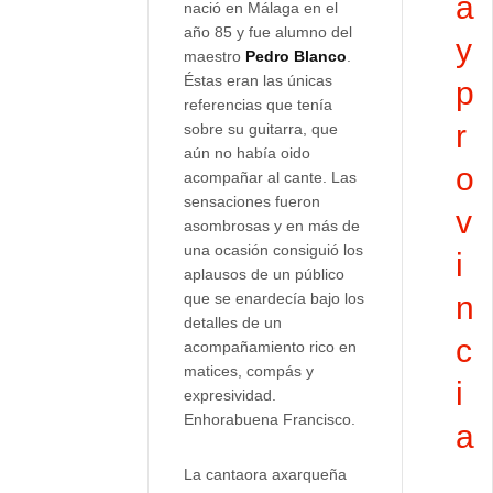
a
nació en Málaga en el
año 85 y fue alumno del
y
maestro
Pedro Blanco
.
Éstas eran las únicas
p
referencias que tenía
r
sobre su guitarra, que
aún no había oido
o
acompañar al cante. Las
sensaciones fueron
v
asombrosas y en más de
una ocasión consiguió los
i
aplausos de un público
que se enardecía bajo los
n
detalles de un
c
acompañamiento rico en
matices, compás y
i
expresividad.
Enhorabuena Francisco.
a
La cantaora axarqueña