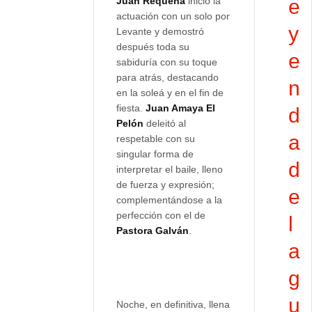
Juan Requena
inició la
e
actuación con un solo por
y
Levante y demostró
después toda su
e
sabiduría con su toque
para atrás, destacando
n
en la soleá y en el fin de
fiesta.
Juan Amaya El
d
Pelón
deleitó al
a
respetable con su
singular forma de
d
interpretar el baile, lleno
de fuerza y expresión;
e
complementándose a la
perfección con el de
l
Pastora Galván
.
a
g
u
Noche, en definitiva, llena