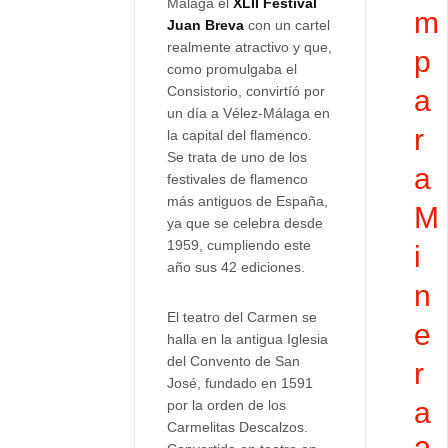
Málaga el
XLII Festival
m
Juan Breva
con un cartel
realmente atractivo y que,
p
como promulgaba el
Consistorio, convirtíó por
a
un día a Vélez-Málaga en
r
la capital del flamenco.
Se trata de uno de los
a
festivales de flamenco
más antiguos de España,
M
ya que se celebra desde
1959, cumpliendo este
i
año sus 42 ediciones.
n
El teatro del Carmen se
e
halla en la antigua Iglesia
del Convento de San
r
José, fundado en 1591
a
por la orden de los
Carmelitas Descalzos.