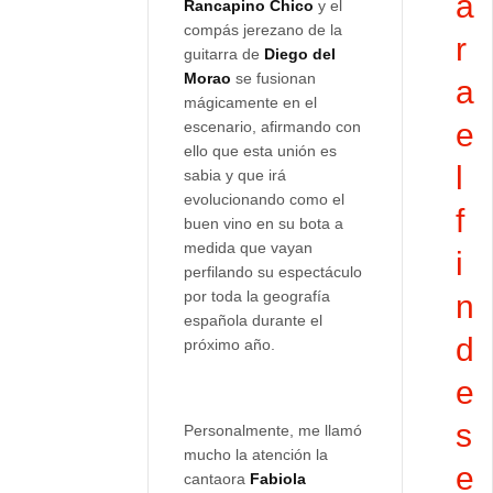
a
Rancapino Chico
y el
compás jerezano de la
r
guitarra de
Diego del
Morao
se fusionan
a
mágicamente en el
e
escenario, afirmando con
ello que esta unión es
l
sabia y que irá
evolucionando como el
f
buen vino en su bota a
medida que vayan
i
perfilando su espectáculo
por toda la geografía
n
española durante el
d
próximo año.
e
s
Personalmente, me llamó
mucho la atención la
e
cantaora
Fabiola