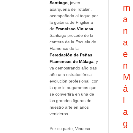
Santiago
, joven
m
axarqueña de Totalán,
acompañada al toque por
a
la guitarra de Frigiliana
n
de
Francisco Vinuesa
.
Santiago procede de la
a
cantera de la Escuela de
Flamenco de la
e
Feredación de Peñas
Flamencas de Málaga
, y
n
va demostrando año tras
año una estratosférica
M
evolución profesional, con
á
la que le auguramos que
se convertirá en una de
l
las grandes figuras de
nuestro arte en años
a
venideros.
g
Por su parte, Vinuesa