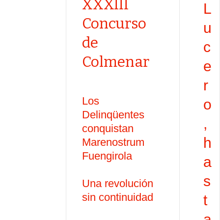
XXXIII
L
Concurso
u
de
c
Colmenar
e
r
Los
o
Delinqüentes
,
conquistan
h
Marenostrum
Fuengirola
a
s
Una revolución
sin continuidad
t
a