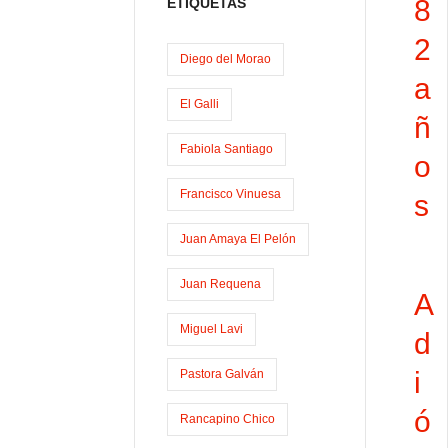
8
ETIQUETAS
o
o
i
m
2
o
d
l
p
Diego del Morao
a
k
o
a
El Galli
ñ
n
r
Fabiola Santiago
t
o
i
Francisco Vinuesa
s
r
Juan Amaya El Pelón
Juan Requena
A
Miguel Lavi
d
i
Pastora Galván
ó
Rancapino Chico