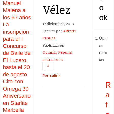
Manuel
o
Vélez
Malena a
ok
los 67 años
La
17 diciembre, 2019
inscripción
Escrito por
Alfredo
para el I
Canales
Últim
Concurso
Publicado en
as
de Baile de
Opinión
,
Reseñas
notic
El Lucero,
actuaciones
ias
0
hasta el 20
de agosto
Permalink
Cita con
R
Omega 30
a
Aniversario
en Starlite
f
Marbella