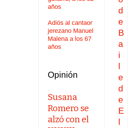
años
d
e
Adiós al cantaor
jerezano Manuel
B
Malena a los 67
a
años
i
l
Opinión
e
d
Susana
e
Romero se
E
alzó con el
l