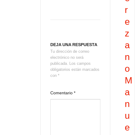
r
e
z
a
DEJA UNA RESPUESTA
Tu dirección de correo
n
electrónico no será
publicada.
Los campos
o
obligatorios están marcados
con
*
M
a
Comentario
*
n
u
e