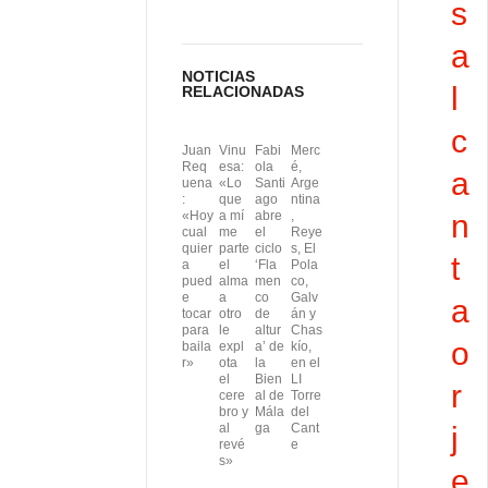
s
a
NOTICIAS
l
RELACIONADAS
c
Juan
Vinu
Fabi
Merc
Req
esa:
ola
é,
a
uena
«Lo
Santi
Arge
:
que
ago
ntina
«Hoy
a mí
abre
,
n
cual
me
el
Reye
quier
parte
ciclo
s, El
t
a
el
‘Fla
Pola
pued
alma
men
co,
e
a
co
Galv
a
tocar
otro
de
án y
para
le
altur
Chas
o
baila
expl
a’ de
kío,
r»
ota
la
en el
el
Bien
LI
r
cere
al de
Torre
bro y
Mála
del
al
ga
Cant
j
revé
e
s»
e