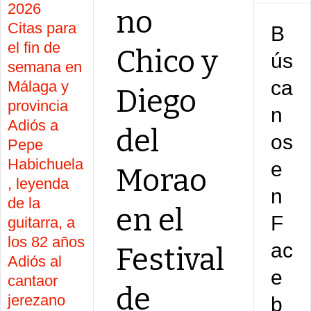
2026
no
Citas para
B
el fin de
Chico y
ús
semana en
ca
Málaga y
Diego
provincia
n
Adiós a
del
os
Pepe
Habichuela
e
Morao
, leyenda
n
de la
en el
F
guitarra, a
los 82 años
ac
Festival
Adiós al
e
cantaor
de
jerezano
b