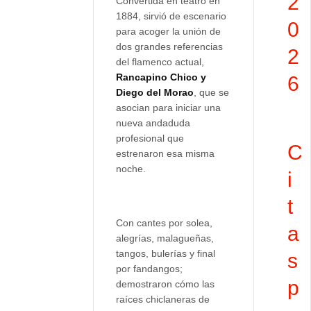
2
Convertida en teatro en
1884, sirvió de escenario
0
para acoger la unión de
dos grandes referencias
2
del flamenco actual,
Rancapino Chico y
6
Diego del Morao
, que se
asocian para iniciar una
nueva andaduda
profesional que
C
estrenaron esa misma
noche.
i
t
Con cantes por solea,
a
alegrías, malagueñas,
tangos, bulerías y final
s
por fandangos;
p
demostraron cómo las
raíces chiclaneras de