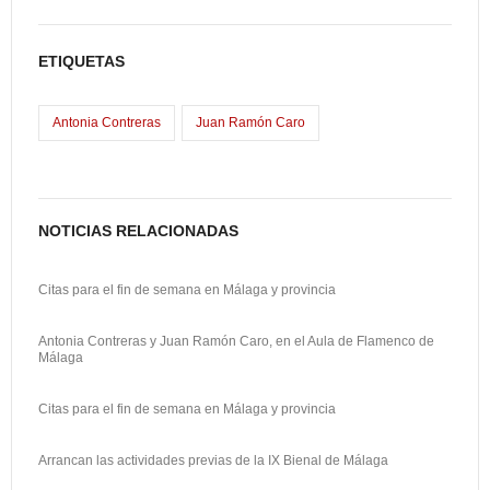
c
st
ail
m
e
o
p
ETIQUETAS
b
d
ar
o
o
tir
Antonia Contreras
Juan Ramón Caro
o
n
k
NOTICIAS RELACIONADAS
Citas para el fin de semana en Málaga y provincia
Antonia Contreras y Juan Ramón Caro, en el Aula de Flamenco de
Málaga
Citas para el fin de semana en Málaga y provincia
Arrancan las actividades previas de la IX Bienal de Málaga