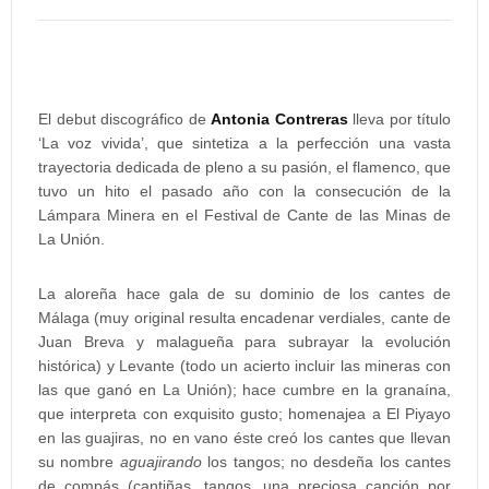
El debut discográfico de
Antonia Contreras
lleva por título
‘La voz vivida’, que sintetiza a la perfección una vasta
trayectoria dedicada de pleno a su pasión, el flamenco, que
tuvo un hito el pasado año con la consecución de la
Lámpara Minera en el Festival de Cante de las Minas de
La Unión.
La aloreña hace gala de su dominio de los cantes de
Málaga (muy original resulta encadenar verdiales, cante de
Juan Breva y malagueña para subrayar la evolución
histórica) y Levante (todo un acierto incluir las mineras con
las que ganó en La Unión); hace cumbre en la granaína,
que interpreta con exquisito gusto; homenajea a El Piyayo
en las guajiras, no en vano éste creó los cantes que llevan
su nombre
aguajirando
los tangos; no desdeña los cantes
de compás (cantiñas, tangos, una preciosa canción por