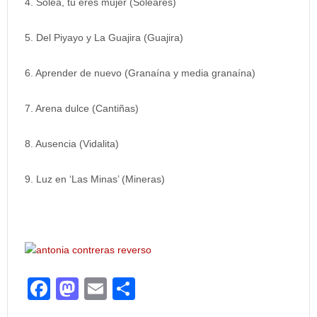
4. Soleá, tú eres mujer (Soleares)
5. Del Piyayo y La Guajira (Guajira)
6. Aprender de nuevo (Granaína y media granaína)
7. Arena dulce (Cantiñas)
8. Ausencia (Vidalita)
9. Luz en ‘Las Minas’ (Mineras)
F
M
E
C
a
a
m
o