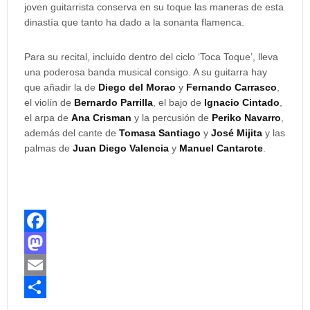
joven guitarrista conserva en su toque las maneras de esta
dinastía que tanto ha dado a la sonanta flamenca.
Para su recital, incluido dentro del ciclo ‘Toca Toque’, lleva
una poderosa banda musical consigo. A su guitarra hay
que añadir la de
Diego del Morao
y
Fernando Carrasco
,
el violín de
Bernardo Parrilla
, el bajo de
Ignacio Cintado
,
el arpa de
Ana Crisman
y la percusión de
Periko Navarro
,
además del cante de
Tomasa Santiago
y
José Mijita
y las
palmas de
Juan Diego Valencia
y
Manuel Cantarote
.
F
a
M
c
a
E
e
s
m
C