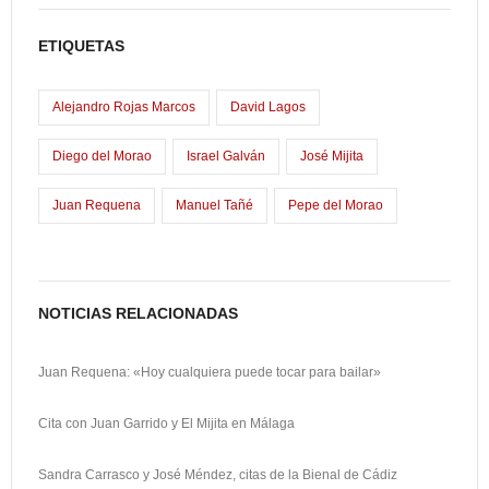
b
t
a
o
ETIQUETAS
o
o
i
m
o
d
l
p
Alejandro Rojas Marcos
David Lagos
k
o
a
Diego del Morao
Israel Galván
José Mijita
n
r
Juan Requena
Manuel Tañé
Pepe del Morao
t
i
r
NOTICIAS RELACIONADAS
Juan Requena: «Hoy cualquiera puede tocar para bailar»
Cita con Juan Garrido y El Mijita en Málaga
Sandra Carrasco y José Méndez, citas de la Bienal de Cádiz