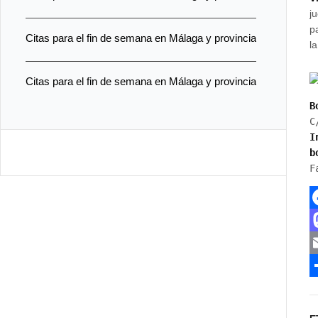
j
p
Citas para el fin de semana en Málaga y provincia
l
Citas para el fin de semana en Málaga y provincia
I
b
F
F
a
c
a
E
e
s
C
b
t
a
o