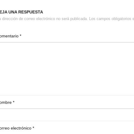
EJA UNA RESPUESTA
 dirección de correo electrónico no será publicada.
Los campos obligatorios
omentario
*
ombre
*
orreo electrónico
*