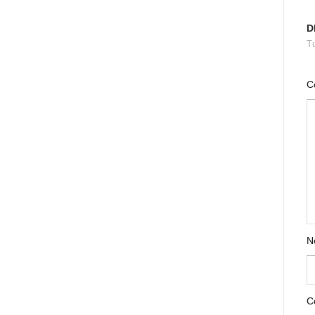
D
Tu
C
N
C