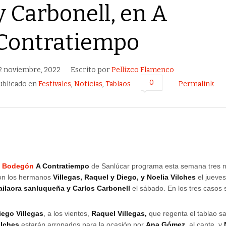
y Carbonell, en A
Contratiempo
2 noviembre, 2022
Escrito por
Pellizco Flamenco
0
ublicado en
Festivales
,
Noticias
,
Tablaos
Permalink
l
Bodegón
A Contratiempo
de Sanlúcar programa esta semana tres n
on los hermanos
Villegas, Raquel y Diego, y Noelia Vilches
el jueves
ailaora sanluqueña y Carlos Carbonell
el sábado. En los tres casos 
iego Villegas
, a los vientos,
Raquel Villegas,
que regenta el tablao s
ilches
estarán arropados para la ocasión por
Ana Gómez,
al cante, y