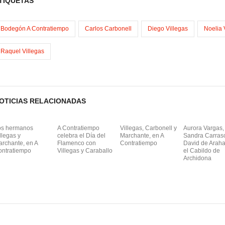
TIQUETAS
m
Bodegón A Contratiempo
Carlos Carbonell
Diego Villegas
Noelia 
Raquel Villegas
OTICIAS RELACIONADAS
os hermanos
A Contratiempo
Villegas, Carbonell y
Aurora Vargas,
llegas y
celebra el Día del
Marchante, en A
Sandra Carras
rchante, en A
Flamenco con
Contratiempo
David de Araha
ontratiempo
Villegas y Caraballo
el Cabildo de
Archidona