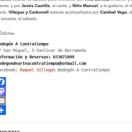
ueves; y por
Jesús Castilla
, al cante, y
Niño Manuel
, a la guitarra, el 
arte,
Villegas y Carbonell
estarán acompañados por
Caridad Vega
, a
a sonanta, el sábado.
nformación y Reservas: 653071099

odegondearteacontratiempo@hotmail.com
acebook: 
Raquel Villegas 
Bodegón A Contratiempo
M
m