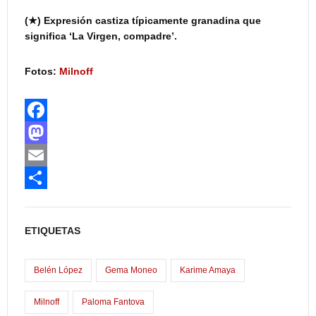
(★) Expresión castiza típicamente granadina que
significa ‘La Virgen, compadre’.
Fotos:
Milnoff
F
a
M
c
a
E
e
s
m
C
b
t
a
o
ETIQUETAS
o
o
i
m
o
d
l
p
Belén López
Gema Moneo
Karime Amaya
k
o
a
Milnoff
Paloma Fantova
n
r