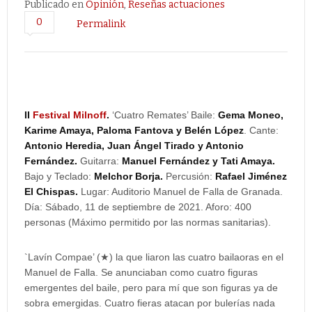
Publicado en
Opinión
,
Reseñas actuaciones
0
Permalink
II
Festival Milnoff
.
‘Cuatro Remates’ Baile:
Gema Moneo,
Karime Amaya, Paloma Fantova y Belén López
. Cante:
Antonio Heredia, Juan Ángel Tirado y Antonio
Fernández.
Guitarra:
Manuel Fernández y Tati Amaya.
Bajo y Teclado:
Melchor Borja.
Percusión:
Rafael Jiménez
El Chispas.
Lugar: Auditorio Manuel de Falla de Granada.
Día: Sábado, 11 de septiembre de 2021. Aforo: 400
personas (Máximo permitido por las normas sanitarias).
`Lavín Compae’ (★) la que liaron las cuatro bailaoras en el
Manuel de Falla. Se anunciaban como cuatro figuras
emergentes del baile, pero para mí que son figuras ya de
sobra emergidas. Cuatro fieras atacan por bulerías nada