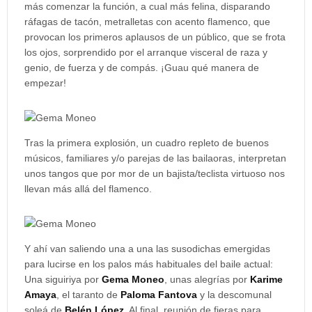
más comenzar la función, a cual más felina, disparando
ráfagas de tacón, metralletas con acento flamenco, que
provocan los primeros aplausos de un público, que se frota
los ojos, sorprendido por el arranque visceral de raza y
genio, de fuerza y de compás. ¡Guau qué manera de
empezar!
Tras la primera explosión, un cuadro repleto de buenos
músicos, familiares y/o parejas de las bailaoras, interpretan
unos tangos que por mor de un bajista/teclista virtuoso nos
llevan más allá del flamenco.
Y ahí van saliendo una a una las susodichas emergidas
para lucirse en los palos más habituales del baile actual:
Una siguiriya por
Gema Moneo
, unas alegrías por
Karime
Amaya
, el taranto de
Paloma Fantova
y la descomunal
soleá de
Belén López
. Al final, reunión de fieras para