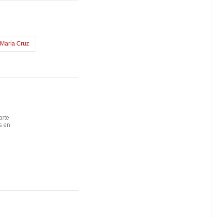
María Cruz
arte
s en