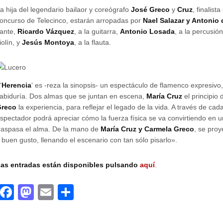
a hija del legendario bailaor y coreógrafo
José Greco
y
Cruz
, finalist
oncurso de Telecinco, estarán arropadas por
Nael Salazar y Antonio
ante,
Ricardo Vázquez
, a la guitarra,
Antonio Losada
, a la percusió
iolín, y
Jesús Montoya
, a la flauta.
‘
Herencia
‘ es -reza la sinopsis- un espectáculo de flamenco expresivo
abiduría. Dos almas que se juntan en escena,
María Cruz
el principio
Greco
la experiencia, para reflejar el legado de la vida. A través de ca
spectador podrá apreciar cómo la fuerza física se va convirtiendo en 
raspasa el alma. De la mano de
María Cruz y Carmela Greco
, se proy
 buen gusto, llenando el escenario con tan sólo pisarlo».
as entradas están disponibles pulsando
aquí
.
F
M
E
C
a
a
m
o