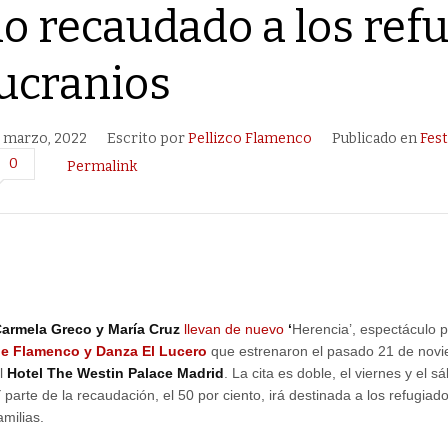
lo recaudado a los ref
ucranios
 marzo, 2022
Escrito por
Pellizco Flamenco
Publicado en
Fest
0
Permalink
armela Greco y María Cruz
llevan de nuevo
‘
Herencia’, espectáculo 
e Flamenco y Danza El Lucero
que estrenaron el pasado 21 de novi
l
Hotel The Westin Palace Madrid
. La cita es doble, el viernes y el 
 parte de la recaudación, el 50 por ciento, irá destinada a los refugiad
amilias.