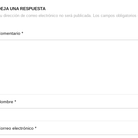
DEJA UNA RESPUESTA
u dirección de correo electrónico no será publicada.
Los campos obligatorio
Comentario
*
Nombre
*
orreo electrónico
*