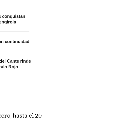
s conquistan
ngirola
in continuidad
 del Cante rinde
alo Rojo
cero, hasta el 20