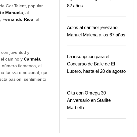
82 años
a de Got Talent, popular
 de Manuela
, al
n,
Fernando Rico
, al
Adiós al cantaor jerezano
Manuel Malena a los 67 años
, con juventud y
La inscripción para el I
 del camino y
Carmela
Concurso de Baile de El
da número flamenco, el
Lucero, hasta el 20 de agosto
una fuerza emocional, que
ecta pasión, sentimiento
Cita con Omega 30
Aniversario en Starlite
Marbella