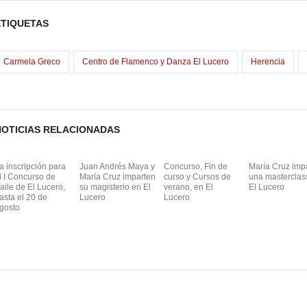
c
st
ail
m
e
o
p
ETIQUETAS
b
d
ar
o
o
tir
Carmela Greco
Centro de Flamenco y Danza El Lucero
Herencia
o
n
k
NOTICIAS RELACIONADAS
a inscripción para
Juan Andrés Maya y
Concurso, Fin de
María Cruz imp
l I Concurso de
María Cruz imparten
curso y Cursos de
una masterclas
aile de El Lucero,
su magisterio en El
verano, en El
El Lucero
asta el 20 de
Lucero
Lucero
gosto