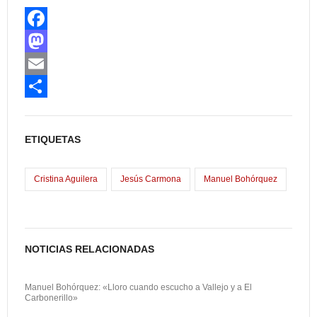
F
a
M
c
a
E
e
s
m
C
b
t
a
o
ETIQUETAS
o
o
i
m
o
d
l
p
Cristina Aguilera
Jesús Carmona
Manuel Bohórquez
k
o
a
n
r
t
NOTICIAS RELACIONADAS
i
Manuel Bohórquez: «Lloro cuando escucho a Vallejo y a El
r
Carbonerillo»