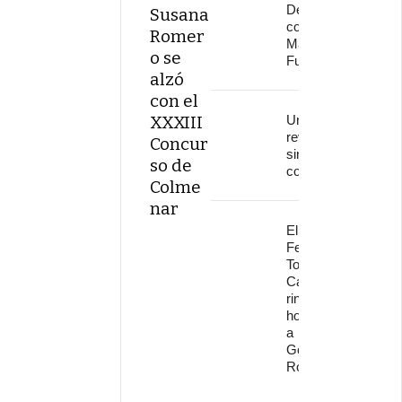
Delinqüentes
Susana
conquistan
Romer
Marenostrum
o se
Fuengirola
alzó
con el
XXXIII
Una
revolución
Concur
sin
so de
continuidad
Colme
nar
El
Festival
Torre del
Cante
rinde
homenaje
a
Gonzalo
Rojo