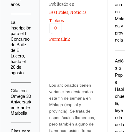
años
Publicado en
ana
en
Festivales
,
Noticias
,
Mála
Tablaos
La
ga y
inscripción
0
provi
para el I
Concurso
Permalink
ncia
de Baile
de El
Lucero,
Adió
hasta el
20 de
s a
agosto
Pep
e
Los aficionados tienen
Habi
Cita con
varias citas destacadas
Omega 30
chue
este fin de semana en
Aniversario
la,
Málaga (capital y
en Starlite
leye
provincia). Se trata de
Marbella
nda
espectáculos flamencos,
pero también alguno de
de la
flamenco fusión. Toma
Citas para
guita