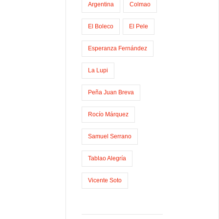
Argentina
Colmao
t
i
El Boleco
El Pele
r
Esperanza Fernández
La Lupi
Peña Juan Breva
Rocío Márquez
Samuel Serrano
Tablao Alegría
Vicente Soto