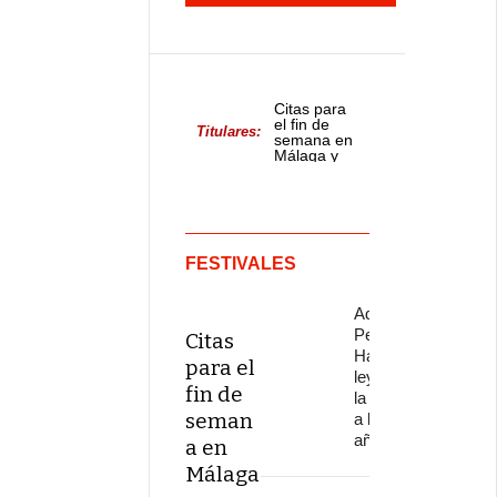
Citas para
el fin de
Titulares:
semana en
Málaga y
provincia
FESTIVALES
Adiós a
Pepe
Citas
Habichuela,
para el
leyenda de
fin de
la guitarra,
seman
a los 82
años
a en
Málaga