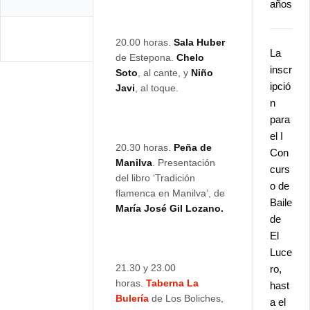
años
20.00 horas.
Sala Huber
La
de Estepona.
Chelo
inscr
Soto
, al cante, y
Niño
ipció
Javi
, al toque.
n
para
el I
20.30 horas.
Peña de
Con
Manilva
. Presentación
curs
del libro ‘Tradición
o de
flamenca en Manilva’, de
Baile
María José Gil Lozano.
de
El
Luce
21.30 y 23.00
ro,
horas.
Taberna La
hast
Bulería
de Los Boliches,
a el