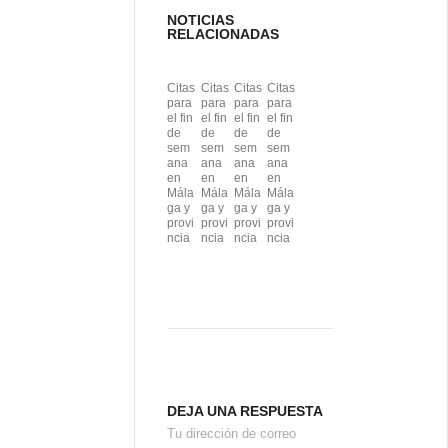
NOTICIAS
RELACIONADAS
Citas
Citas
Citas
Citas
para
para
para
para
el fin
el fin
el fin
el fin
de
de
de
de
sem
sem
sem
sem
ana
ana
ana
ana
en
en
en
en
Mála
Mála
Mála
Mála
ga y
ga y
ga y
ga y
provi
provi
provi
provi
ncia
ncia
ncia
ncia
DEJA UNA RESPUESTA
Tu dirección de correo