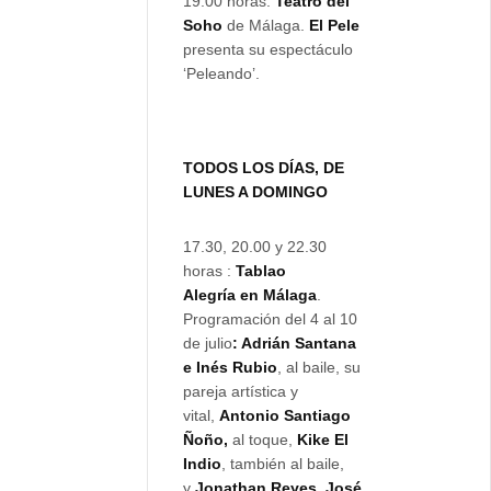
19.00 horas.
Teatro del
Soho
de Málaga.
El Pele
presenta su espectáculo
‘Peleando’.
TODOS LOS DÍAS, DE
LUNES A DOMINGO
17.30, 20.00 y 22.30
horas :
Tablao
Alegría en Málaga
.
Programación del 4 al 10
de julio
: Adrián
Santana
e Inés Rubio
, al baile, su
pareja artística y
vital,
Antonio Santiago
Ñoño,
al toque,
Kike El
Indio
, también al baile,
y
Jonathan Reyes, José