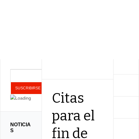
Citas
para el
NOTICIA
fin de
S