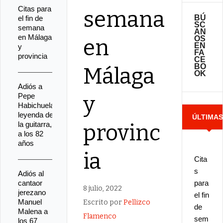
Citas para
semana
BÚ
el fin de
SC
semana
AN
en Málaga
OS
en
EN
y
FA
provincia
CE
BO
Málaga
OK
Adiós a
Pepe
y
Habichuela,
leyenda de
ÚLTIMA
la guitarra,
provinc
a los 82
NOTICIA
años
ia
Cita
s
Adiós al
cantaor
para
8 julio, 2022
jerezano
el fin
Manuel
Escrito por
Pellizco
de
Malena a
Flamenco
sem
los 67