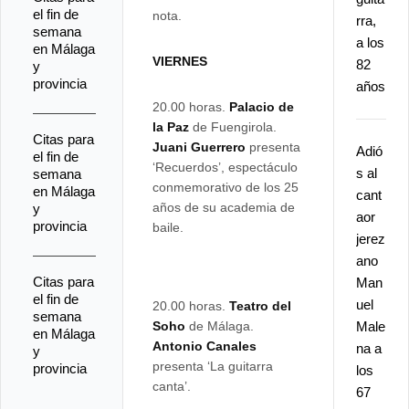
el fin de
nota.
rra,
semana
a los
en Málaga
VIERNES
82
y
provincia
años
20.00 horas.
Palacio de
la Paz
de Fuengirola.
Citas para
Juani Guerrero
presenta
Adió
el fin de
‘Recuerdos’, espectáculo
s al
semana
conmemorativo de los 25
en Málaga
cant
años de su academia de
y
aor
provincia
baile.
jerez
ano
Citas para
Man
el fin de
uel
20.00 horas.
Teatro del
semana
Soho
de Málaga.
Male
en Málaga
Antonio Canales
na a
y
presenta ‘La guitarra
provincia
los
canta’.
67